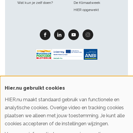
Wat kun je zelf doen?
De Klimaatweek
HIER opgewekt
Facebook
Linkedin
Youtube
Instagram
Hier.nu gebruikt cookies
Footer
Gebruiksvoorwaarden & privacy
Cookievoorkeuren
HIER.nu maakt standaard gebruik van functionele en
sitelinks
analytische cookies. Overige video en tracking cookies
plaatsen we alleen met jouw toestemming. Je kunt alle
© 2016-2026 Klimaatstichting HIER
cookies accepteren of de instellingen wijzingen.