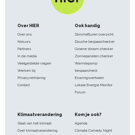
Footer
Over HIER
Ook handig
navigatie
Over ons
SlimmeBuren overzicht
Nieuws
Douche bespaarchecker
Partners
Groene stroom checker
In de media
Zonnepanelen checker
Veelgestelde vragen
Warmtepomp
Werken bij
bespaarcheck
Privacyverklaring
Ervaringsverhalen
Contact
Lokale Energie Monitor
Forum
Klimaatverandering
Kom je ook?
Staat van het klimaat
Agenda
Over klimaatverandering
Climate Comedy Night