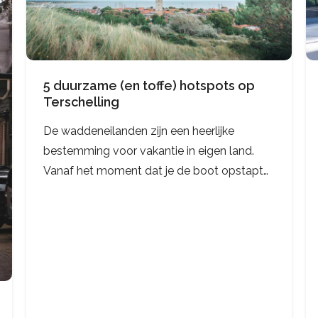
5 duurzame (en toffe) hotspots op
Terschelling
De waddeneilanden zijn een heerlijke
bestemming voor vakantie in eigen land.
Vanaf het moment dat je de boot opstapt
en de zeelucht ruikt, is je vakantie al
begonnen. Heb je toevallig plannen om naar
de waddeneilanden te gaan? Terschelling is
the pla…