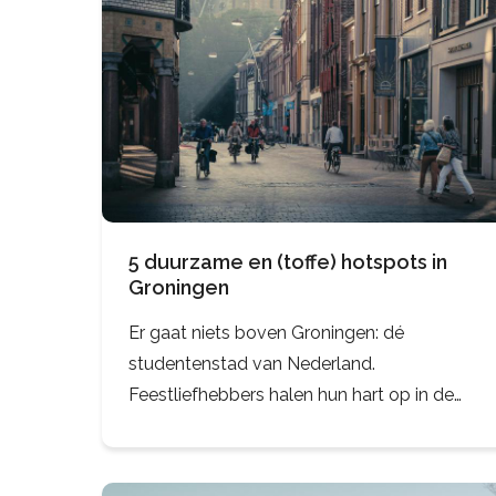
5 duurzame en (toffe) hotspots in
Groningen
Er gaat niets boven Groningen: dé
studentenstad van Nederland.
Feestliefhebbers halen hun hart op in de
Poelestraat. Muziek- en theaterliefhebbers
moeten zeker eens naar het jaarlijkse gratis
festival Noorderzon. Ook zit Groningen