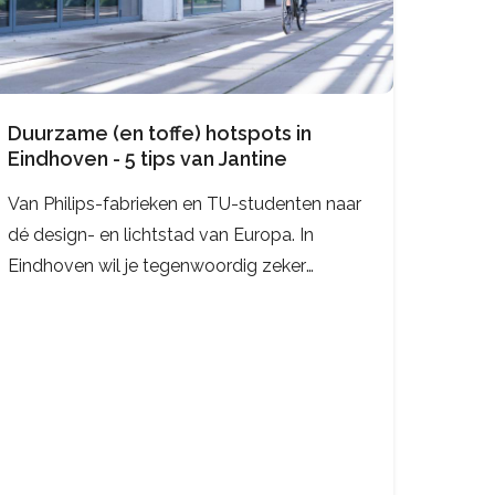
Duurzame (en toffe) hotspots in
Eindhoven - 5 tips van Jantine
Van Philips-fabrieken en TU-studenten naar
dé design- en lichtstad van Europa. In
Eindhoven wil je tegenwoordig zeker
gevonden worden! Met de komst van Strijp-
S en steeds meer hotspots voor
duurzame kunst, kleding en lekkere
versnaperingen kun je …