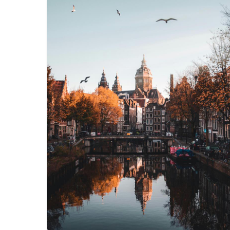
boordevol leuke te…