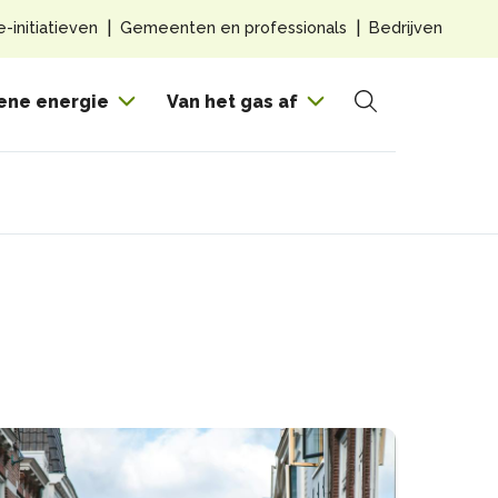
Top
e-initiatieven
Gemeenten en professionals
Bedrijven
navig
Hoof
ene energie
Van het gas af
Zoeken