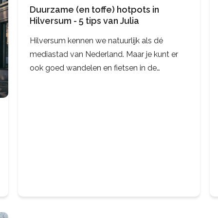
Duurzame (en toffe) hotpots in
Hilversum - 5 tips van Julia
Hilversum kennen we natuurlijk als dé
mediastad van Nederland. Maar je kunt er
ook goed wandelen en fietsen in de
omliggende prachtige bossen en heide. En,
goed eten, drinken en winkelen. Collega
Julia woont er en geeft je 5 duurzame (en
toffe) hot…