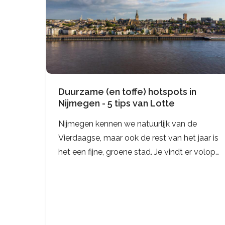
Duurzame (en toffe) hotspots in
Nijmegen - 5 tips van Lotte
Nijmegen kennen we natuurlijk van de
Vierdaagse, maar ook de rest van het jaar is
het een fijne, groene stad. Je vindt er volop
plekken waar lekker eten, bewust winkelen
en duurzaamheid samenkomen. Collega
Lotte woont er al sinds haar studietijd en d…