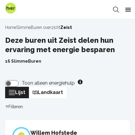
Overslaan
en
Zoeken
Me
naar
de
Home
SlimmeBuren overzicht
Zeist
Kruimelpad
inhoud
gaan
Deze buren uit Zeist delen hun
ervaring met energie besparen
16 SlimmeBuren
Toon alleen energiehulp
Lijst
Landkaart
Filteren
Willem Hofstede