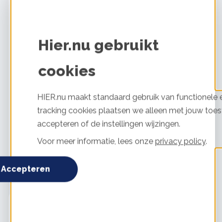
Dakisolatie
4 / 5
Hier.nu gebruikt
Uitgevoerd door:
Zelf uitgevoerd
cookies
Glas of kozijnen
5 / 5
Uitgevoerd door:
Verandaspecialist
HIER.nu maakt standaard gebruik van functionele e
Muurisolatie
tracking cookies plaatsen we alleen met jouw toes
4 / 5
Uitgevoerd door:
weet niet meer isolatie specialist of zo
accepteren of de instellingen wijzingen.
iets
Voor meer informatie, lees onze
privacy policy
.
Bekijk alle maatregelen
Accepteren
Michel Alexander