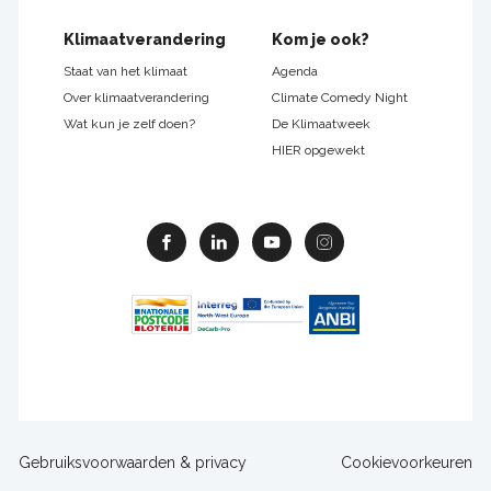
Klimaatverandering
Kom je ook?
Staat van het klimaat
Agenda
Over klimaatverandering
Climate Comedy Night
Wat kun je zelf doen?
De Klimaatweek
HIER opgewekt
Facebook
Linkedin
Youtube
Instagram
Footer
Gebruiksvoorwaarden & privacy
Cookievoorkeuren
sitelinks