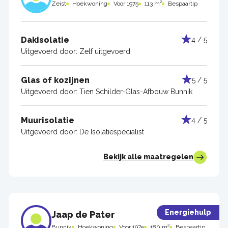
Zeist
Hoekwoning
Voor 1975
113 m²
Bespaartip
Dakisolatie
4 / 5
Uitgevoerd door:
Zelf uitgevoerd
Glas of kozijnen
5 / 5
Uitgevoerd door:
Tien Schilder-Glas-Afbouw Bunnik
Muurisolatie
4 / 5
Uitgevoerd door:
De Isolatiespecialist
Bekijk alle maatregelen
Energiehulp
Jaap de Pater
Bunnik
Hoekwoning
Voor 1975
180 m²
Bespaartip