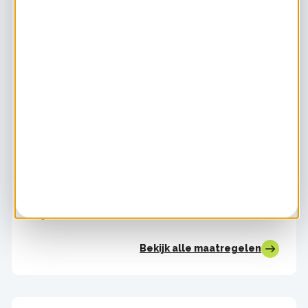
Theo Thijssen
Amersfoort
Appartement
Vanaf 2000
88 m²
Bespaartip
Dakisolatie
5 / 5
Uitgevoerd door:
Niet bekend
Glas of kozijnen
5 / 5
Uitgevoerd door:
Niet bekend
Muurisolatie
5 / 5
Uitgevoerd door:
Niet bekend
Bekijk alle maatregelen