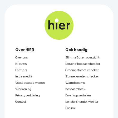
Footer
Over HIER
Ook handig
navigatie
Over ons
SlimmeBuren overzicht
Nieuws
Douche bespaarchecker
Partners
Groene stroom checker
In de media
Zonnepanelen checker
Veelgestelde vragen
Warmtepomp
Werken bij
bespaarcheck
Privacyverklaring
Ervaringsverhalen
Contact
Lokale Energie Monitor
Forum