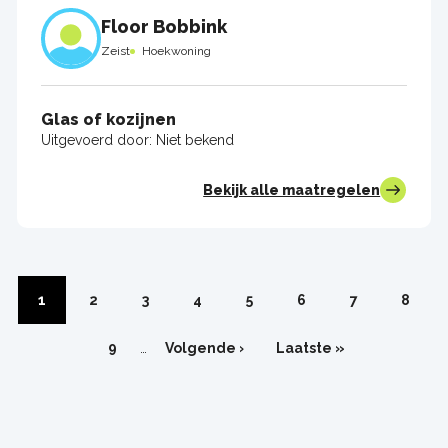
Floor Bobbink
Zeist
Hoekwoning
Glas of kozijnen
Uitgevoerd door:
Niet bekend
Bekijk alle maatregelen
Paginering
Pagina
1
Pagina
2
Pagina
3
Pagina
4
Pagina
5
Pagina
6
Pagina
7
Pagin
8
Pagina
9
…
Volgende
Volgende ›
Laatste
Laatste »
pagina
pagina