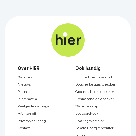
Footer
Over HIER
Ook handig
navigatie
Over ons
SlimmeBuren overzicht
Nieuws
Douche bespaarchecker
Partners
Groene stroom checker
In de media
Zonnepanelen checker
Veelgestelde vragen
Warmtepomp
Werken bij
bespaarcheck
Privacyverklaring
Ervaringsverhalen
Contact
Lokale Energie Monitor
Forum