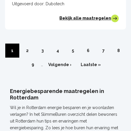
Uitgevoerd door:
Dubotech
Bekijk alle maatregelen
Paginering
Pagina
1
Pagina
2
Pagina
3
Pagina
4
Pagina
5
Pagina
6
Pagina
7
Pagin
8
Pagina
9
…
Volgende
Volgende ›
Laatste
Laatste »
pagina
pagina
Energiebesparende maatregelen in
Rotterdam
Wil je in Rotterdam energie besparen en je woonlasten
verlagen? In het SlimmeBuren overzicht delen bewoners
uit Rotterdam hun tips en ervaringen met
energiebesparing. Zo lees je hoe buren hun ervaring met