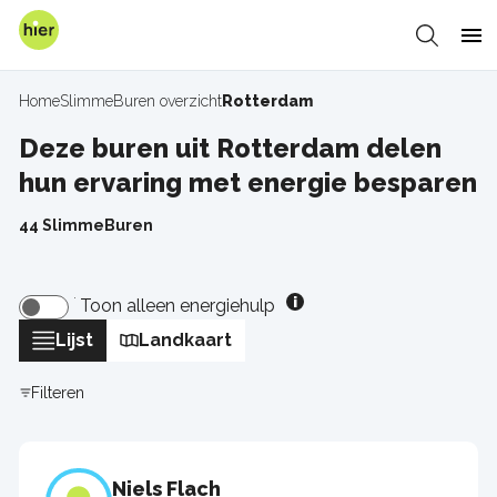
Overslaan
en
Zoeken
Me
naar
de
Home
SlimmeBuren overzicht
Rotterdam
Kruimelpad
inhoud
gaan
Deze buren uit Rotterdam delen
hun ervaring met energie besparen
44 SlimmeBuren
Toon alleen energiehulp
Lijst
Landkaart
Filteren
Niels Flach