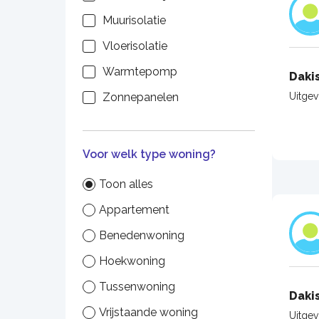
Muurisolatie
Vloerisolatie
Warmtepomp
Daki
Uitge
Zonnepanelen
Voor welk type woning?
Toon alles
Appartement
Benedenwoning
Hoekwoning
Tussenwoning
Daki
Vrijstaande woning
Uitge