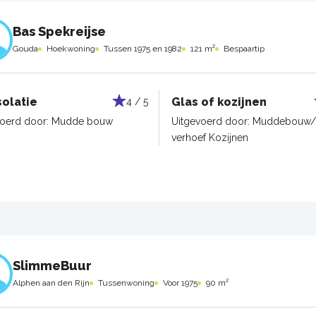
Bas Spekreijse
Gouda
Hoekwoning
Tussen 1975 en 1982
121 m²
Bespaartip
solatie
Glas of kozijnen
4 / 5
voerd door:
Mudde bouw
Uitgevoerd door:
Muddebouw/
verhoef Kozijnen
SlimmeBuur
Alphen aan den Rijn
Tussenwoning
Voor 1975
90 m²