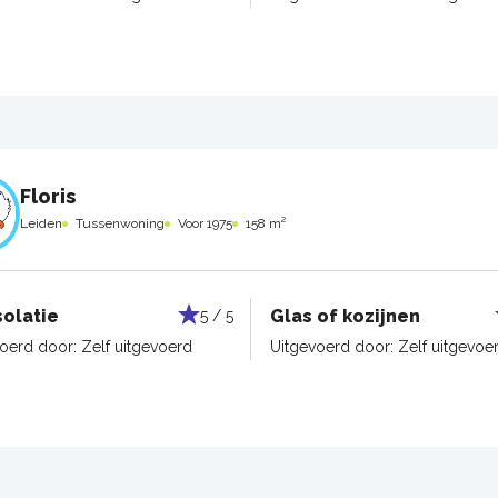
Floris
Leiden
Tussenwoning
Voor 1975
158 m²
solatie
Glas of kozijnen
5 / 5
voerd door:
Zelf uitgevoerd
Uitgevoerd door:
Zelf uitgevoe