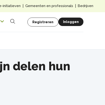
Top
e-initiatieven
Gemeenten en professionals
Bedrijven
navig
Hoofdnavigatie
Gebruikersmenu
Inloggen
Registreren
Zoeken
jn delen hun