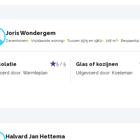
Joris Wondergem
Zevenhoven
Vrijstaande woning
Tussen 1975 en 1982
218 m²
Bespaartip
solatie
Glas of kozijnen
5 / 5
voerd door:
Warmteplan
Uitgevoerd door:
Koeleman
Halvard Jan Hettema