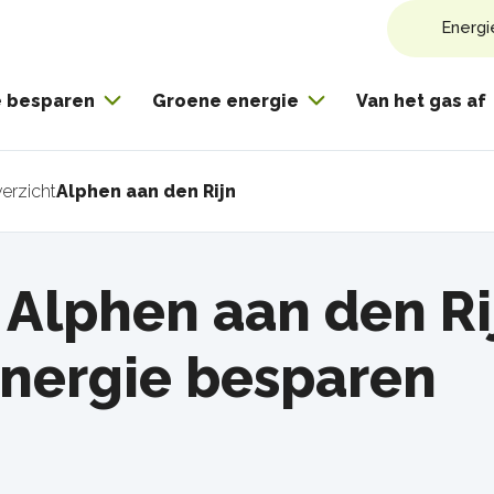
Energi
e besparen
Groene energie
Van het gas af
erzicht
Alphen aan den Rijn
pad
 Alphen aan den Ri
energie besparen