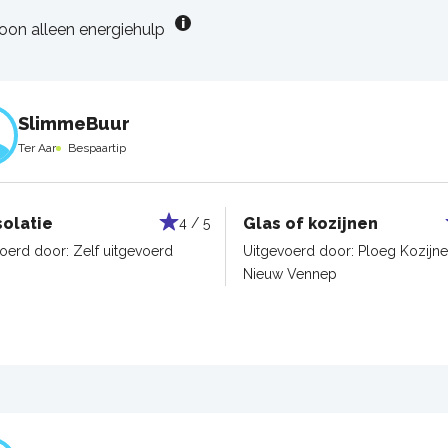
oon alleen energiehulp
SlimmeBuur
Ter Aar
Bespaartip
solatie
Glas of kozijnen
4 / 5
voerd door:
Zelf uitgevoerd
Uitgevoerd door:
Ploeg Kozijn
Nieuw Vennep