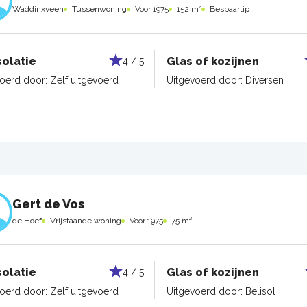
Waddinxveen
Tussenwoning
Voor 1975
152 m²
Bespaartip
solatie
Glas of kozijnen
4 / 5
voerd door:
Zelf uitgevoerd
Uitgevoerd door:
Diversen
Gert de Vos
de Hoef
Vrijstaande woning
Voor 1975
75 m²
solatie
Glas of kozijnen
4 / 5
voerd door:
Zelf uitgevoerd
Uitgevoerd door:
Belisol