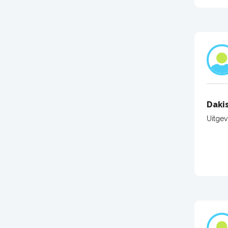
Daki
Uitge