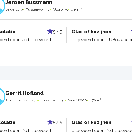
Jeroen Bussmann
Leiderdorp
Tussenwoning
Voor 1975
135 m²
solatie
Glas of kozijnen
5 / 5
voerd door:
Zelf uitgevoerd
Uitgevoerd door:
LJRBouwbedri
Gerrit Hofland
Alphen aan den Rijn
Tussenwoning
Vanaf 2000
170 m²
solatie
Glas of kozijnen
5 / 5
voerd door:
Zelf uitgevoerd
Uitgevoerd door:
Zelf uitgevoe