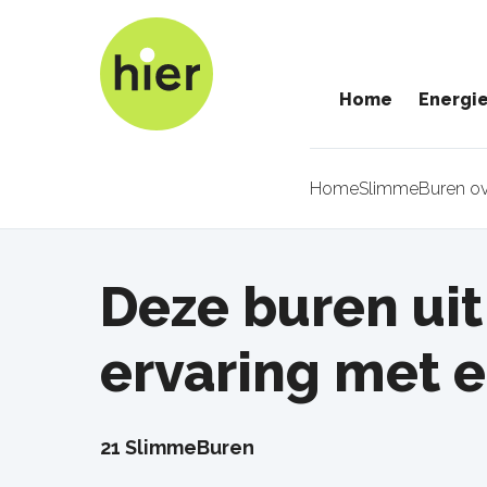
Overslaan
en
naar
Home
Energi
de
inhoud
gaan
Home
SlimmeBuren ov
Kruimel
Deze buren uit
ervaring met 
21 SlimmeBuren