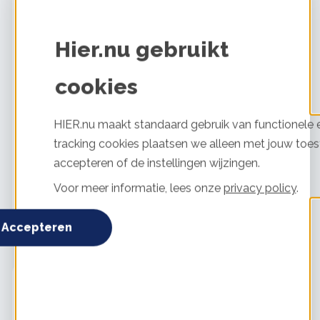
Hier.nu gebruikt
Dakisolatie
5 / 5
Uitgevoerd door:
Zelf uitgevoerd
cookies
Glas of kozijnen
4 / 5
Uitgevoerd door:
LJRBouwbedrijf
HIER.nu maakt standaard gebruik van functionele e
tracking cookies plaatsen we alleen met jouw toes
accepteren of de instellingen wijzingen.
Muurisolatie
4 / 5
Uitgevoerd door:
Takkenkamp
Voor meer informatie, lees onze
privacy policy
.
Bekijk alle maatregelen
Accepteren
Maaike Vinkenburg
Leiden
Vrijstaande woning
Voor 1975
265 m²