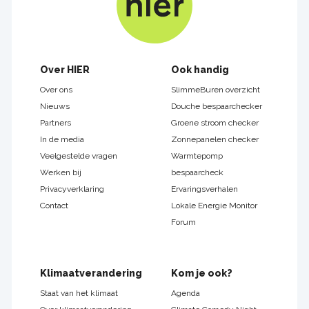
Footer
Over HIER
Ook handig
navigatie
Over ons
SlimmeBuren overzicht
Nieuws
Douche bespaarchecker
Partners
Groene stroom checker
In de media
Zonnepanelen checker
Veelgestelde vragen
Warmtepomp
Werken bij
bespaarcheck
Privacyverklaring
Ervaringsverhalen
Contact
Lokale Energie Monitor
Forum
Klimaatverandering
Kom je ook?
Staat van het klimaat
Agenda