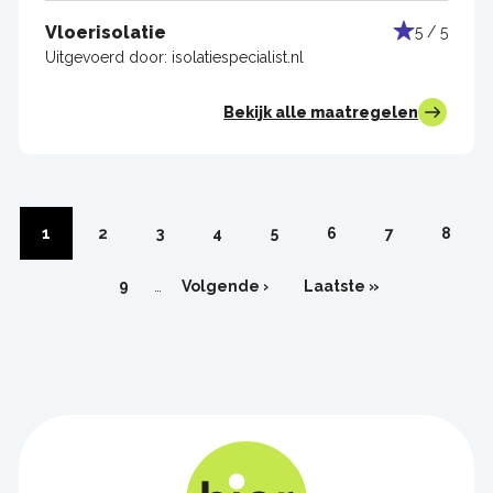
Vloerisolatie
5 / 5
Uitgevoerd door:
isolatiespecialist.nl
Bekijk alle maatregelen
Paginering
Pagina
1
Pagina
2
Pagina
3
Pagina
4
Pagina
5
Pagina
6
Pagina
7
Pagin
8
Pagina
9
…
Volgende
Volgende ›
Laatste
Laatste »
pagina
pagina