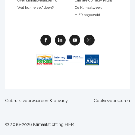
Over klimaatverandering
Climate Comedy Night
Wat kun je zelf doen?
De Klimaatweek
HIER opgewekt
Facebook
Linkedin
Youtube
Instagram
Footer
Gebruiksvoorwaarden & privacy
Cookievoorkeuren
sitelinks
© 2016-2026 Klimaatstichting HIER