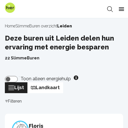
Overslaan
en
Zoeken
Me
naar
de
Home
SlimmeBuren overzicht
Leiden
Kruimelpad
inhoud
gaan
Deze buren uit Leiden delen hun
ervaring met energie besparen
22 SlimmeBuren
Toon alleen energiehulp
Lijst
Landkaart
Filteren
Floris