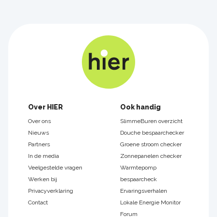
Footer
Over HIER
Ook handig
navigatie
Over ons
SlimmeBuren overzicht
Nieuws
Douche bespaarchecker
Partners
Groene stroom checker
In de media
Zonnepanelen checker
Veelgestelde vragen
Warmtepomp
Werken bij
bespaarcheck
Privacyverklaring
Ervaringsverhalen
Contact
Lokale Energie Monitor
Forum