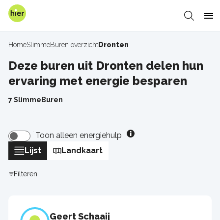
Overslaan
en
Zoeken
Me
naar
de
Home
SlimmeBuren overzicht
Dronten
Kruimelpad
inhoud
gaan
Deze buren uit Dronten delen hun
ervaring met energie besparen
7 SlimmeBuren
Toon alleen energiehulp
Lijst
Landkaart
Filteren
Geert Schaaij