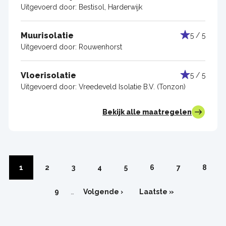
Uitgevoerd door:
Bestisol, Harderwijk
Muurisolatie
5 / 5
Uitgevoerd door:
Rouwenhorst
Vloerisolatie
5 / 5
Uitgevoerd door:
Vreedeveld Isolatie B.V. (Tonzon)
Bekijk alle maatregelen
Paginering
Pagina
1
Pagina
2
Pagina
3
Pagina
4
Pagina
5
Pagina
6
Pagina
7
Pagin
8
Pagina
9
…
Volgende
Volgende ›
Laatste
Laatste »
pagina
pagina