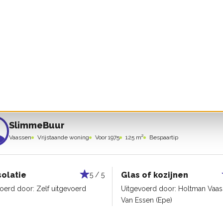
solatie
Glas of kozijnen
5 / 5
voerd door:
Niet bekend
Uitgevoerd door:
Niet bekend
SlimmeBuur
Vaassen
Vrijstaande woning
Voor 1975
125 m²
Bespaartip
solatie
Glas of kozijnen
5 / 5
voerd door:
Zelf uitgevoerd
Uitgevoerd door:
Holtman Vaas
Van Essen (Epe)