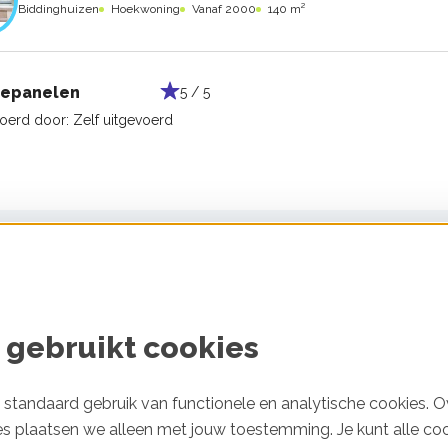
Biddinghuizen
Hoekwoning
Vanaf 2000
140 m²
epanelen
5 / 5
voerd door:
Zelf uitgevoerd
Han Kattenwinkel
Garderen
Vrijstaande woning
Vanaf 2000
180 m²
Bespaartip
 gebruikt cookies
solatie
Glas of kozijnen
4 / 5
standaard gebruik van functionele en analytische cookies. O
voerd door:
Selecthuis
Uitgevoerd door:
Selecthuis
es plaatsen we alleen met jouw toestemming. Je kunt alle co