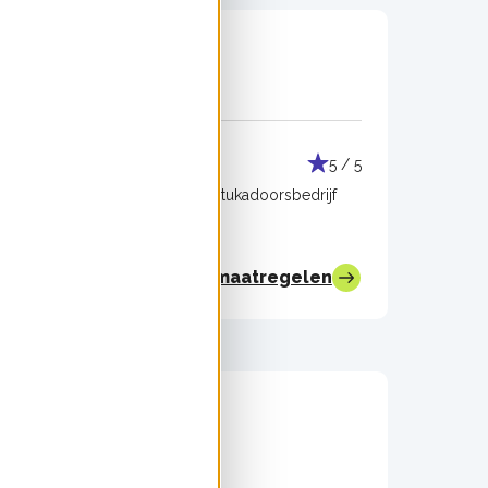
Muurisolatie
5 / 5
5 / 5
rd
Uitgevoerd door:
Stukadoorsbedrijf
Koning NH
Bekijk alle maatregelen