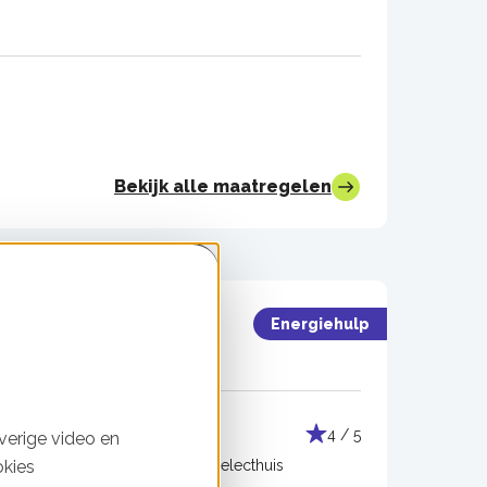
Bekijk alle maatregelen
Energiehulp
Muurisolatie
3 / 5
4 / 5
verige video en
Uitgevoerd door:
Selecthuis
okies