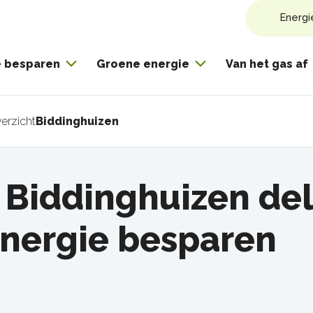
Energi
e besparen
Groene energie
Van het gas af
erzicht
Biddinghuizen
pad
t Biddinghuizen de
energie besparen