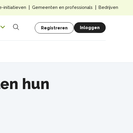
Top
e-initiatieven
Gemeenten en professionals
Bedrijven
navig
Hoofdnavigatie
Gebruikersmenu
Inloggen
Registreren
Zoeken
len hun