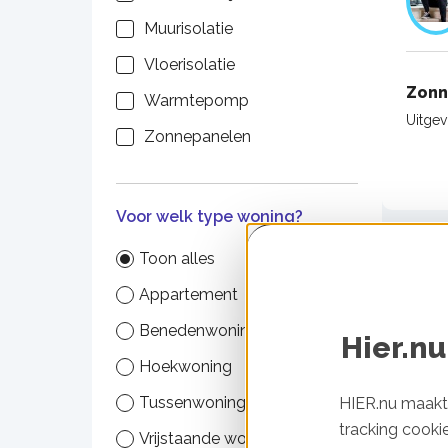
Muurisolatie
Vloerisolatie
Zonn
Warmtepomp
Uitge
Zonnepanelen
Voor welk type woning?
Toon alles
Appartement
Benedenwoning
Hier.nu
Hoekwoning
Daki
Tussenwoning
HIER.nu maakt 
Uitge
tracking cooki
Vrijstaande woning