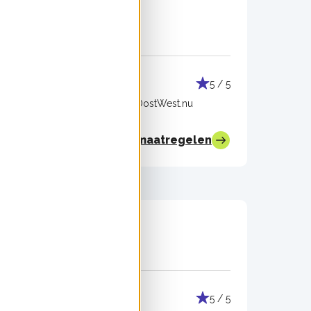
Muurisolatie
5 / 5
5 / 5
Uitgevoerd door:
OostWest.nu
Bekijk alle maatregelen
Muurisolatie
4 / 5
5 / 5