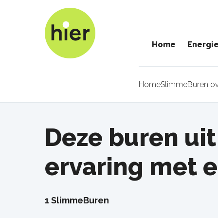
Overslaan
en
naar
Home
Energi
de
inhoud
gaan
Home
SlimmeBuren ov
Kruimel
Deze buren ui
ervaring met 
1 SlimmeBuren