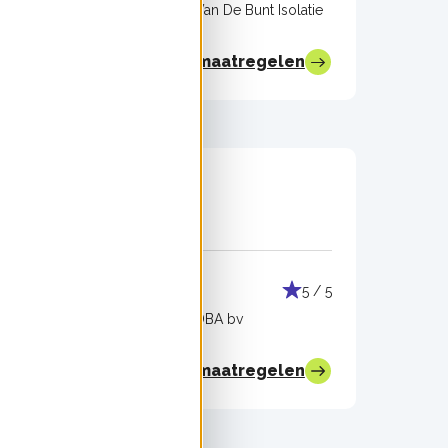
rvice
Uitgevoerd door:
Van De Bunt Isolatie
Bekijk alle maatregelen
Muurisolatie
5 / 5
5 / 5
mert
Uitgevoerd door:
DBA bv
Bekijk alle maatregelen