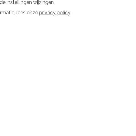
e instellingen wijzingen.
rmatie, lees onze
privacy policy
.
Silke
Ermelo
Tussenwoning
Voor 1975
106 m²
Bespaartip
solatie
Glas of kozijnen
5 / 5
voerd door:
Zelf uitgevoerd
Uitgevoerd door:
Nee