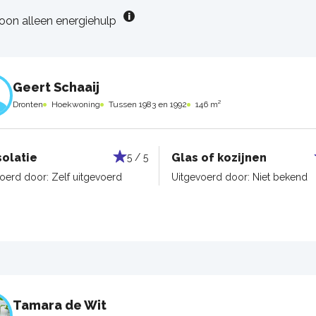
oon alleen energiehulp
Geert Schaaij
Dronten
Hoekwoning
Tussen 1983 en 1992
146 m²
solatie
Glas of kozijnen
5 / 5
voerd door:
Zelf uitgevoerd
Uitgevoerd door:
Niet bekend
Tamara de Wit