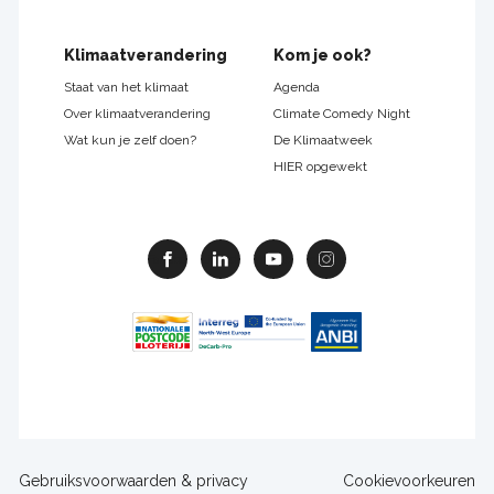
Klimaatverandering
Kom je ook?
Staat van het klimaat
Agenda
Over klimaatverandering
Climate Comedy Night
Wat kun je zelf doen?
De Klimaatweek
HIER opgewekt
Facebook
Linkedin
Youtube
Instagram
Footer
Gebruiksvoorwaarden & privacy
Cookievoorkeuren