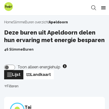
Overslaan
en
Zoeken
Me
naar
de
Home
SlimmeBuren overzicht
Apeldoorn
Kruimelpad
inhoud
gaan
Deze buren uit Apeldoorn delen
hun ervaring met energie besparen
46 SlimmeBuren
Toon alleen energiehulp
Lijst
Landkaart
Filteren
Tai