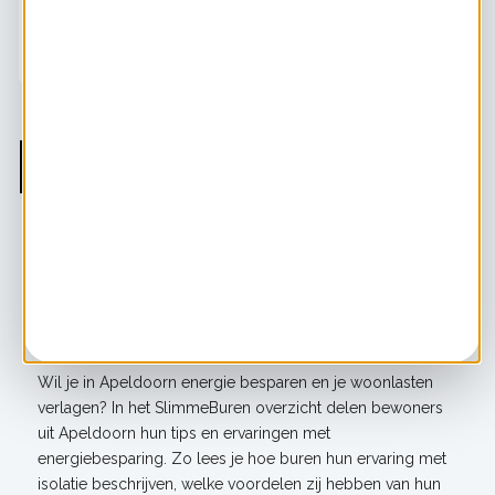
Bekijk alle maatregelen
Paginering
Pagina
1
Pagina
2
Pagina
3
Pagina
4
Pagina
5
Pagina
6
Pagina
7
Pagin
8
Pagina
9
…
Volgende
Volgende ›
Laatste
Laatste »
pagina
pagina
Energiebesparende maatregelen in
Apeldoorn
Wil je in Apeldoorn energie besparen en je woonlasten
verlagen? In het SlimmeBuren overzicht delen bewoners
uit Apeldoorn hun tips en ervaringen met
energiebesparing. Zo lees je hoe buren hun ervaring met
isolatie beschrijven, welke voordelen zij hebben van hun