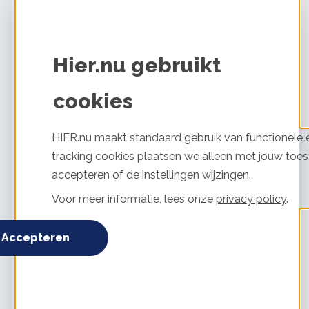
Dakisolatie
5 / 5
Uitgevoerd door:
Wissel Bouw Epe
Hier.nu gebruikt
Glas of kozijnen
cookies
5 / 5
Uitgevoerd door:
Van Beek & Efde
HIER.nu maakt standaard gebruik van functionele e
Zonnepanelen
5 / 5
tracking cookies plaatsen we alleen met jouw toes
Uitgevoerd door:
365zon
accepteren of de instellingen wijzingen.
Voor meer informatie, lees onze
privacy policy
.
Bekijk alle maatregelen
Accepteren
Saskia
Apeldoorn