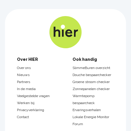
Footer
Over HIER
Ook handig
navigatie
Over ons
SlimmeBuren overzicht
Nieuws
Douche bespaarchecker
Partners
Groene stroom checker
In de media
Zonnepanelen checker
Veelgestelde vragen
Warmtepomp
Werken bij
bespaarcheck
Privacyverklaring
Ervaringsverhalen
Contact
Lokale Energie Monitor
Forum