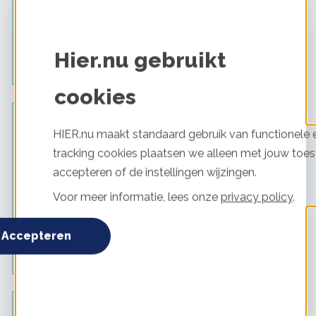
het profiel smal. Zorg er wel voor dat met nieuw glas er
wel goede ventilatie blijft. Voor meer informatie zie mijn
website www.nienhuys.info het document "101-soorten-
Hier.nu gebruikt
glas"
cookies
SlimmeBuur (geannuleerd) schreef op 2 september
HIER.nu maakt standaard gebruik van functionele e
2022 - 09:19
tracking cookies plaatsen we alleen met jouw toes
Hallo Julia,
accepteren of de instellingen wijzingen.
HR+++ glas kan zeker in kunststof kozijnen, ik heb dat
Voor meer informatie, lees onze
privacy policy
.
thuis ook. Toen ik die liet plaatsen was dat ook zeker
goedkoper dan houten kozijnen. Het is wel handig om
een aantal offertes op te vragen, voor mijn huis zaten er
Accepteren
duizenden euro's verschil tussen de offertes.