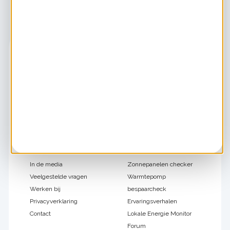
Footer
Over HIER
Ook handig
navigatie
Over ons
SlimmeBuren overzicht
Nieuws
Douche bespaarchecker
Partners
Groene stroom checker
In de media
Zonnepanelen checker
Veelgestelde vragen
Warmtepomp
Werken bij
bespaarcheck
Privacyverklaring
Ervaringsverhalen
Contact
Lokale Energie Monitor
Forum