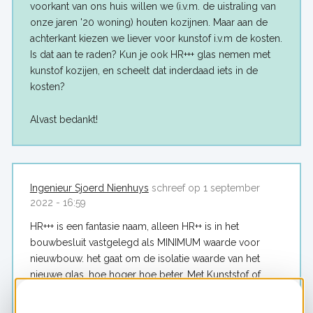
voorkant van ons huis willen we (i.v.m. de uistraling van
onze jaren '20 woning) houten kozijnen. Maar aan de
achterkant kiezen we liever voor kunstof i.v.m de kosten.
Is dat aan te raden? Kun je ook HR+++ glas nemen met
kunstof kozijen, en scheelt dat inderdaad iets in de
kosten?
Alvast bedankt!
Ingenieur Sjoerd Nienhuys
schreef op 1 september
2022 - 16:59
HR+++ is een fantasie naam, alleen HR++ is in het
bouwbesluit vastgelegd als MINIMUM waarde voor
nieuwbouw. het gaat om de isolatie waarde van het
nieuwe glas, hoe hoger hoe beter. Met Kunststof of
aluminium kozijnen (iets smaller) kan 52 mm dik Triple
glas geplaatst worden. Als het zonder raamwerk kan is