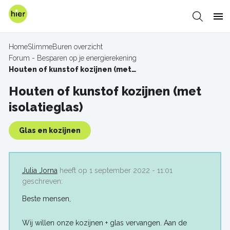
Overslaan
en
Zoeken
Me
naar
de
Home
SlimmeBuren overzicht
inhoud
Forum - Besparen op je energierekening
Kruimelpad
gaan
Houten of kunstof kozijnen (met isolatieglas)
Houten of kunstof kozijnen (met
isolatieglas)
Glas en kozijnen
Julia Jorna
heeft op 1 september 2022 - 11:01
geschreven:
Beste mensen,
Wij willen onze kozijnen + glas vervangen. Aan de