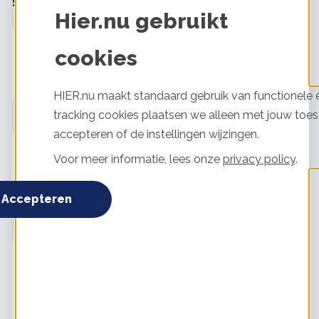
Stel je vraag aan Charlotte Bloemendaal
Hier.nu gebruikt
Dakisolatie
Tevredenheid:
3 / 5
cookies
Uitgevoerd door:
Niet bekend
Daksoort:
Schuin
HIER.nu maakt standaard gebruik van functionele e
tracking cookies plaatsen we alleen met jouw toes
accepteren of de instellingen wijzingen.
Glas of kozijnen
Tevredenheid:
5 / 5
Voor meer informatie, lees onze
privacy policy
.
Uitgevoerd door:
Niet bekend
Accepteren
Muurisolatie
Tevredenheid:
5 / 5
Uitgevoerd door:
van de Bunt
Muursoort:
Spouwmuur