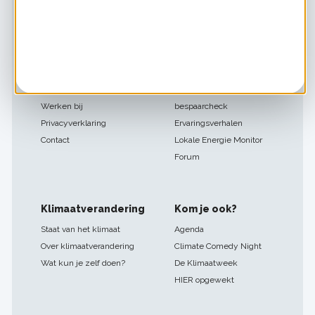
Footer
Over HIER
Ook handig
navigatie
Over ons
SlimmeBuren overzicht
Nieuws
Douche bespaarchecker
Partners
Groene stroom checker
In de media
Zonnepanelen checker
Veelgestelde vragen
Warmtepomp
Werken bij
bespaarcheck
Privacyverklaring
Ervaringsverhalen
Contact
Lokale Energie Monitor
Forum
Klimaatverandering
Kom je ook?
Staat van het klimaat
Agenda
Over klimaatverandering
Climate Comedy Night
Wat kun je zelf doen?
De Klimaatweek
HIER opgewekt