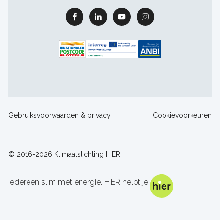
Facebook
Linkedin
Youtube
Instagram
Footer
Gebruiksvoorwaarden & privacy
Cookievoorkeuren
sitelinks
© 2016-2026 Klimaatstichting HIER
Iedereen slim met energie. HIER helpt je!