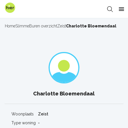
Overslaan
en
Zoeken
Me
naar
de
Home
SlimmeBuren overzicht
Zeist
Charlotte Bloemendaal
Kruimelpad
inhoud
gaan
Charlotte Bloemendaal
Woonplaats
Zeist
Type woning
-