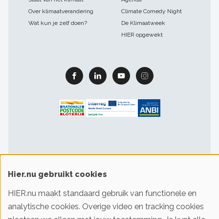
Over klimaatverandering
Climate Comedy Night
Wat kun je zelf doen?
De Klimaatweek
HIER opgewekt
Facebook
Linkedin
Youtube
Instagram
Footer
Hier.nu gebruikt cookies
Gebruiksvoorwaarden & privacy
Cookievoorkeuren
sitelinks
HIER.nu maakt standaard gebruik van functionele en
analytische cookies. Overige video en tracking cookies
© 2016-2026 Klimaatstichting HIER