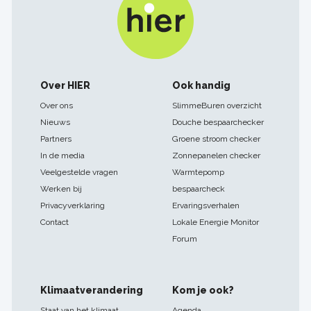
Footer
Over HIER
Ook handig
navigatie
Over ons
SlimmeBuren overzicht
Nieuws
Douche bespaarchecker
Partners
Groene stroom checker
In de media
Zonnepanelen checker
Veelgestelde vragen
Warmtepomp
Werken bij
bespaarcheck
Privacyverklaring
Ervaringsverhalen
Contact
Lokale Energie Monitor
Forum
Klimaatverandering
Kom je ook?
Staat van het klimaat
Agenda