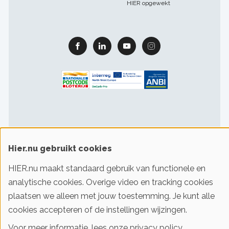
HIER opgewekt
Facebook
Linkedin
Youtube
Instagram
Footer
Hier.nu gebruikt cookies
Gebruiksvoorwaarden & privacy
Cookievoorkeuren
sitelinks
HIER.nu maakt standaard gebruik van functionele en
analytische cookies. Overige video en tracking cookies
© 2016-2026 Klimaatstichting HIER
plaatsen we alleen met jouw toestemming. Je kunt alle
cookies accepteren of de instellingen wijzingen.
Iedereen slim met energie. HIER helpt je!
Voor meer informatie, lees onze
privacy policy
.