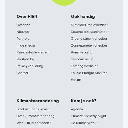
Footer
Over HIER
Ook handig
navigatie
Over ons
SlimmeBuren overzicht
Nieuws
Douche bespaarchecker
Partners
Groene stroom checker
In de media
Zonnepanelen checker
Veelgestelde vragen
Warmtepomp
Werken bij
bespaarcheck
Privacyverklaring
Ervaringsverhalen
Contact
Lokale Energie Monitor
Forum
Klimaatverandering
Kom je ook?
Staat van het klimaat
Agenda
Over klimaatverandering
Climate Comedy Night
Wat kun je zelf doen?
De Klimaatweek