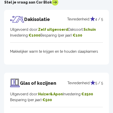
Stel je vraag aan Cor Blok
Dakisolatie
Tevredenheid:
4 / 5
Uitgevoerd door:
Zelf uitgevoerd
Daksoort:
Schuin
Investering:
€1000
Besparing (per jaar):
€100
Makkelijker warm te krijgen en te houden slaapkamers
Glas of kozijnen
Tevredenheid:
5 / 5
Uitgevoerd door:
Huizer&Apon
Investering:
€2500
Besparing (per jaar):
€500