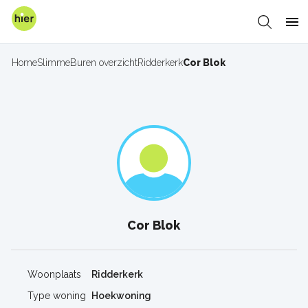
Overslaan
en
Zoeken
Me
naar
de
Home
SlimmeBuren overzicht
Ridderkerk
Cor Blok
Kruimelpad
inhoud
gaan
Cor Blok
Woonplaats
Ridderkerk
Type woning
Hoekwoning