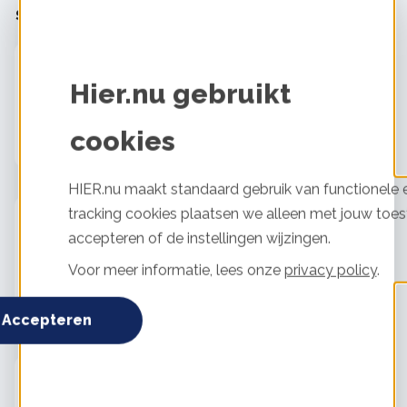
Stel je vraag aan L Gesser
Dakisolatie
Tevredenheid:
4 / 5
Hier.nu gebruikt
Uitgevoerd door:
Zelf uitgevoerd
Daksoort:
Schuin
cookies
Investering:
€3000
Besparing (per jaar):
€500
HIER.nu maakt standaard gebruik van functionele e
tracking cookies plaatsen we alleen met jouw toes
Glas of kozijnen
Tevredenheid:
4 / 5
accepteren of de instellingen wijzingen.
Voor meer informatie, lees onze
privacy policy
.
Uitgevoerd door:
Raak (uit Gilze-Rijen)
Investering:
€13000
Besparing (per jaar):
€100
Accepteren
Vloerisolatie
Tevredenheid:
5 / 5