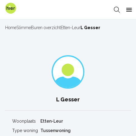
Overslaan
en
Zoeken
Me
naar
de
Home
SlimmeBuren overzicht
Etten-Leur
L Gesser
Kruimelpad
inhoud
gaan
L Gesser
Woonplaats
Etten-Leur
Type woning
Tussenwoning