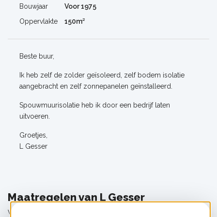
Bouwjaar
Voor 1975
Oppervlakte
150m²
Beste buur,
Ik heb zelf de zolder geïsoleerd, zelf bodem isolatie
aangebracht en zelf zonnepanelen geïnstalleerd.
Spouwmuurisolatie heb ik door een bedrijf laten
uitvoeren.
Groetjes,
L Gesser
Maatregelen van L Gesser
Wil je meer weten over de maatregelen?