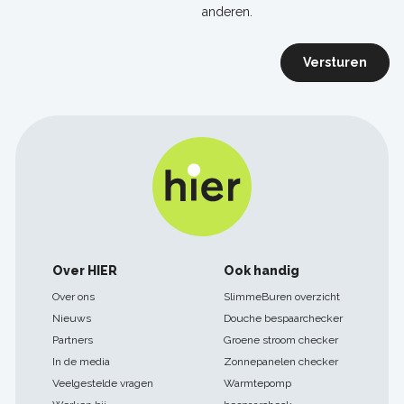
anderen.
Versturen
Footer
Over HIER
Ook handig
navigatie
Over ons
SlimmeBuren overzicht
Nieuws
Douche bespaarchecker
Partners
Groene stroom checker
In de media
Zonnepanelen checker
Veelgestelde vragen
Warmtepomp