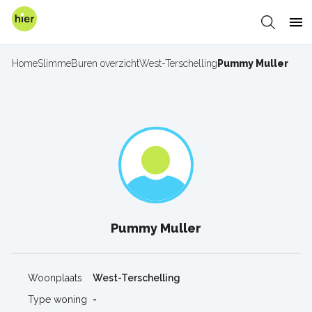
Overslaan
en
Zoeken
Me
naar
de
Home
SlimmeBuren overzicht
West-Terschelling
Pummy Muller
Kruimelpad
inhoud
gaan
Pummy Muller
Woonplaats
West-Terschelling
Type woning
-