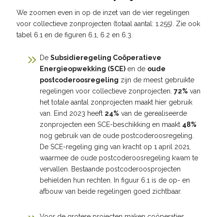
We zoomen even in op de inzet van de vier regelingen
voor collectieve zonprojecten (totaal aantal: 1.255). Zie ook
tabel 6.1 en de figuren 6.1, 6.2 en 6.3.
De
Subsidieregeling Coöperatieve
Energieopwekking (SCE)
en de
oude
postcoderoosregeling
zijn de meest gebruikte
regelingen voor collectieve zonprojecten.
72%
van
het totale aantal zonprojecten maakt hier gebruik
van. Eind 2023 heeft
24%
van de gerealiseerde
zonprojecten een SCE-beschikking en maakt
48%
nog gebruik van de oude postcoderoosregeling.
De SCE-regeling ging van kracht op 1 april 2021,
waarmee de oude postcoderoosregeling kwam te
vervallen. Bestaande postcoderoosprojecten
behielden hun rechten. In figuur 6.1 is de op- en
afbouw van beide regelingen goed zichtbaar.
Voor de grotere projecten maken coöperaties