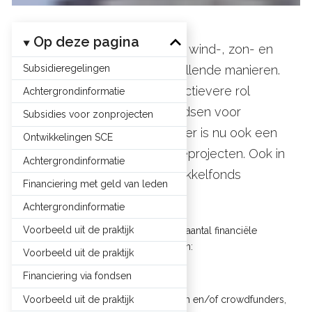
Op deze pagina
Coöperaties financieren hun wind-, zon- en
Subsidieregelingen
warmteprojecten op verschillende manieren.
Steeds vaker zien we een actievere rol
Achtergrondinformatie
landelijke en provinciale fondsen voor
Subsidies voor zonprojecten
energiecoöperaties. Nieuw: er is nu ook een
Ontwikkelingen SCE
ontwikkelfonds voor warmteprojecten. Ook in
Achtergrondinformatie
Noord-Brabant is een ontwikkelfonds
Financiering met geld van leden
geopend.
Achtergrondinformatie
Voorbeeld uit de praktijk
In dit hoofdstuk staan we stil bij een aantal financiële
aspecten van coöperatieve projecten:
Voorbeeld uit de praktijk
Financiering via fondsen
de subsidieregelingen,
Voorbeeld uit de praktijk
financiering door eigen leden en/of crowdfunders,