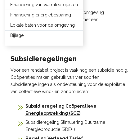
financiering door fondsen,
Financiering van warmteprojecten
de wijze waarop de bredere omgeving
Financiering energiebesparing
meeprofiteert, bijvoorbeeld met een
Lokale baten voor de omgeving
omgevingsfonds.
Bijlage
Subsidieregelingen
Voor een rendabel project is vaak nog een subsidie nodig.
Coöperaties maken gebruik van vier soorten
subsidieregelingen als ondersteuning voor de exploitatie
van collectieve wind- en zonprojecten:
Subsidieregeling Coöperatieve
Energieopwekking (SCE)
Subsidieregeling Stimulering Duurzame
Energieproductie (SDE++)
Regeling Verlaagd Tarief