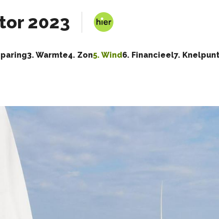
tor 2023
sparing
3. Warmte
4. Zon
5. Wind
6. Financieel
7. Knelpun