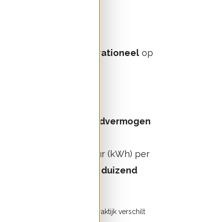
ief windvermogen operationeel
op
tst
in 2023.
ichte van 2022.
 het totale wind-op-landvermogen
W) op land.
1.076 miljoen kilowattuur (kWh) per
riciteitsverbruik van
358 duizend
 Klimaatakkoord 2019; in de praktijk verschilt