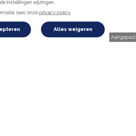
e instellingen wijzingen.
rmatie, lees onze
privacy policy
.
cepteren
Alles weigeren
Aangepaste
Er zijn drie nieuwe coöperati
in 2023. In Staphorst, Vlaarding
Groningse Woltersum is een k
gerealiseerd. Het coöperatief 
jaar met 21,7 megawatt (MW) 
In dit hoofdstuk maken we collectieve wi