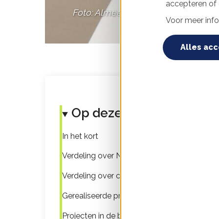
accepteren of d
Foto: Almeerse Wind
Voor meer info
Alles ac
Op deze pagina
In het kort
Verdeling over Nederland
Verdeling over coöperaties
Gerealiseerde projecten
Projecten in de bouwfase