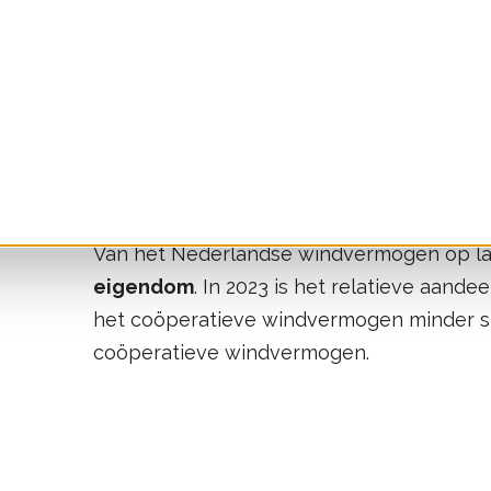
Zie voor de pijplijnprojecten ook figuur 5.
Vergelijking met totale wi
Van het Nederlandse windvermogen op lan
eigendom
. In 2023 is het relatieve aand
het coöperatieve windvermogen minder sn
coöperatieve windvermogen.