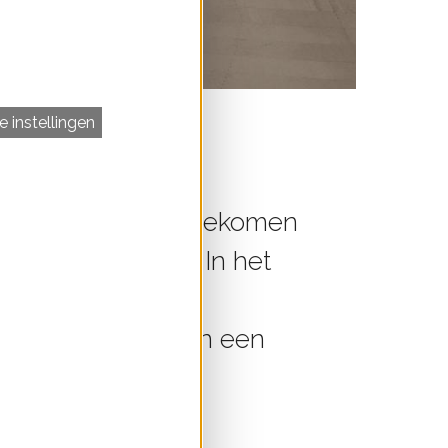
 instellingen
eve windparken bijgekomen
en en Terheijden. In het
leine dorpsmolen
windvermogen is in een
toegenomen.
ndprojecten van lokale