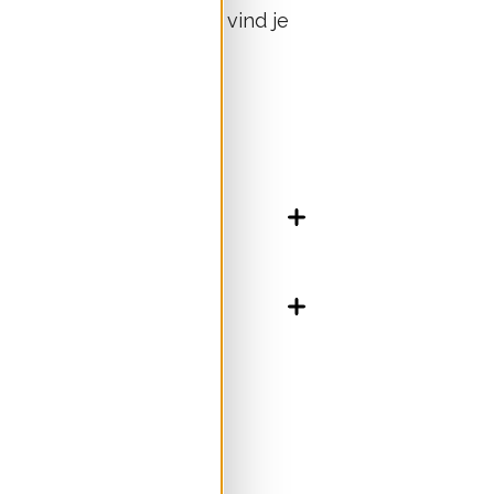
lijk. Voor meer duiding vind je
jecten