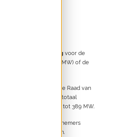
.
ermogen in de planning
voor de
es zijn in aanbouw (4,0 MW) of de
2,4 MW).
W
op een uitspraak van de Raad van
lles doorgaat, neemt het totaal
ussen 2025 en 2026 toe tot 389 MW.
orbereiding; de initiatiefnemers
 zitten daar al middenin.