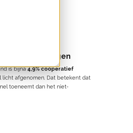
2 verderop.
nd-op-landvermogen
d is bijna
4,9% coöperatief
eel licht afgenomen. Dat betekent dat
el toeneemt dan het niet-