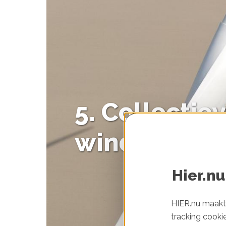
5. Collectie
windprojec
Hier.nu
HIER.nu maakt 
tracking cooki