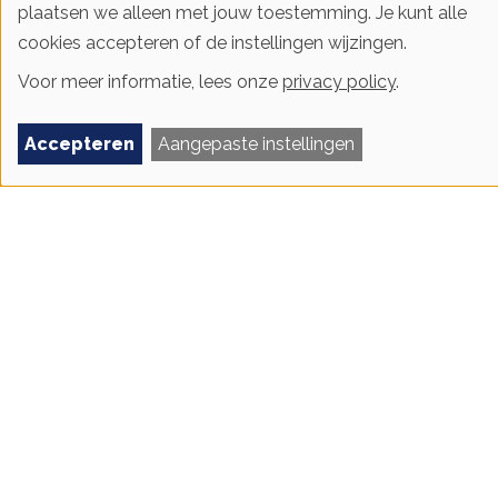
plaatsen we alleen met jouw toestemming. Je kunt alle
cookies accepteren of de instellingen wijzingen.
Voor meer informatie, lees onze
privacy policy
.
Onderzoek voor meer flexibiliteit
Accepteren
Aangepaste instellingen
Er zitten meer innovaties in het vat die draaien om het
beter afstemmen van vraag en aanbod. Dat is nodig om de
balans tussenvraag en aanbod, en de druk op het net,
netcongestie, te verminderen. Hoewel het een complex
dossier is, zijn er ook in de coöperatieve sector
voorlopers die de weg bereiden.
Energie Samen coördineert de activiteiten rond
coöperatieve flexibiliteit op landelijk niveau. Ook andere
partijen, zoals hogescholen en universiteiten, werken nauw
samen met de coöperatieve beweging.
We verwijzen naar
Lokale Energie Monitor 2022
voor
een beschrijving van deze onderzoeksprojecten: Wattflex,