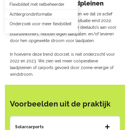
Solar carports en laadpleinen
Flexibiliteit met netbeheerder
Van ten minste
50 coöperaties
weten we dat ze actief
Achtergrondinformatie
bezig zijn met duurzame mobiliteit (situatie eind 2021).
Onderzoek voor meer flexibiliteit
Deze coöperaties bieden elektrische deelauto’s aan voor
buurtbewoners, hebben eigen laadpalen, en/of leveren
door hen opgewekte stroom voor laadpalen.
In hoeverre deze trend doorzet, is niet onderzocht voor
2022 en 2023. We zien wel meer coöperatieve
laadpleinen of carports gevoed door zonne-energie of
windstroom.
Voorbeelden uit de praktijk
Solarcarports