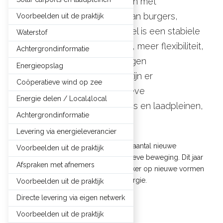
opwekken én lokaal afnemen met
energiegemeenschappen van burgers,
Voorbeelden uit de praktijk
bedrijven en overheden. Doel is een stabiele
Waterstof
en eerlijke prijs voor energie, meer flexibiliteit,
Achtergrondinformatie
en zeggenschap over de eigen
Energieopslag
energievoorziening. Verder zijn er
Coöperatieve wind op zee
ontwikkelingen in coöperatieve
Energie delen / Local4local
energieopslag, solar carports en laadpleinen,
Achtergrondinformatie
en wind op zee.
Levering via energieleverancier
In dit hoofdstuk staan we stil bij een aantal nieuwe
Voorbeelden uit de praktijk
ontwikkelingen binnen de coöperatieve beweging. Dit jaar
Afspraken met afnemers
richten we de aandacht wat specifieker op nieuwe vormen
van leveren van zelf opgewekte energie.
Voorbeelden uit de praktijk
Directe levering via eigen netwerk
Voorbeelden uit de praktijk