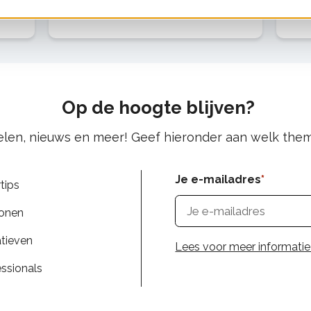
dan
in je maaltijden? Minder vlees eten
Han
kan dan best wel een uitdaging zijn.
het
Collega Eveline geeft je in dit
bla
artikel 4 handige (en simpele)
ene
eig
Op de hoogte blijven?
kelen, nieuws en meer! Geef hieronder aan welk them
Je e-mailadres
tips
wonen
atieven
Lees voor meer informatie
essionals