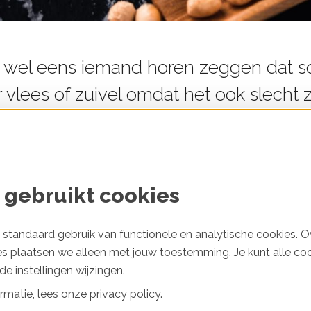
e wel eens iemand horen zeggen dat s
or vlees of zuivel omdat het ook slecht 
en je uit waarom dat in werkelijkheid w
ond in plaats van bossen
limaat
 gebruikt cookies
em wereldwijd rap toe. Om daaraan te voldoen verdw
standaard gebruik van functionele en analytische cookies. O
grond. Want om soja te verbouwen is landbouwgron
es plaatsen we alleen met jouw toestemming. Je kunt alle co
d waar soja geteeld wordt drie keer zo groot. De t
e instellingen wijzingen.
 nu een gebied waar Nederland 13 keer inpast. Soj
rmatie, lees onze
privacy policy
.
d in Zuid-Amerika, waar ook veel soja die in Nederla