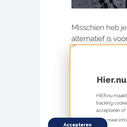
Misschien heb j
alternatief is vo
klimaat. We legg
Landbouwgr
voor het k
Hier.nu
De vraag naar soja ne
HIER.nu maakt 
bos, savanne en weide
tracking cooki
en 2013 werd het gebie
accepteren of d
landbouwgrond beslaat
Voor meer info
Accepteren
belangrijk deel geteel