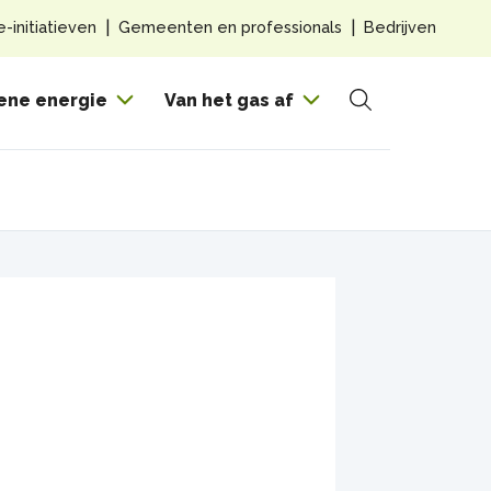
Top
e-initiatieven
Gemeenten en professionals
Bedrijven
navig
Hoof
ene energie
Van het gas af
Zoeken