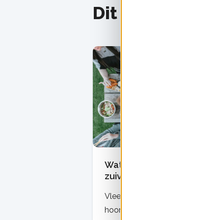
Dit vind je mis
Wat is de impact van vlees
zuivel op het klimaat?
Vlees is slecht voor het klimaat.
hoort het steeds vaker. Maar ho