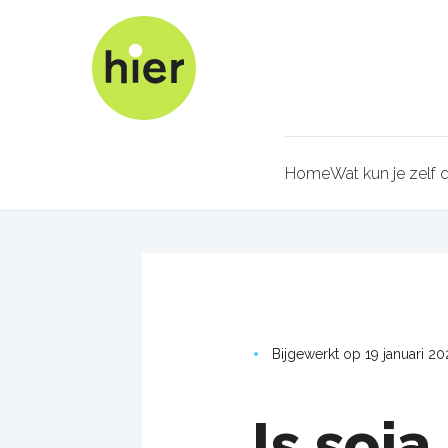
Overslaan
en
naar
de
inhoud
gaan
Home
Wat kun je zelf
Kruimel
Bijgewerkt op 19 januari 20
Is soja