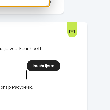
dig voor het zetten van thee,
 koken van pasta of het
ncheren van groenten. Maar hoe
rgiezuinig is zo'n kraan
enlijk? En
a je voorkeur heeft.
Inschrijven
 ons privacybeleid