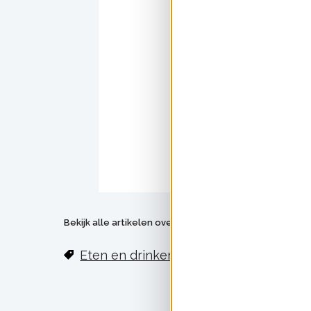
Je kunt dus met een ge
Dit artikel sta
Wat kun je zelf do
Bekijk alle artikelen over:
Eten en drinken