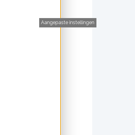
Aangepaste instellingen
aplantages. Die CO
2
het opwarmen van de
jkomen wanneer de
 wanneer natuurlijk
. Niet echt dingen om
or veevoer
s en sojamelk geen
cht anders.
n dierlijke producten