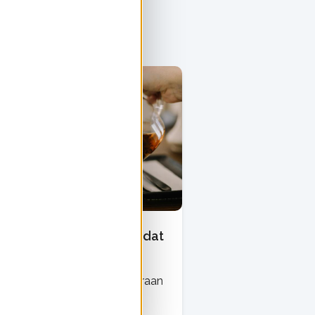
n kokendwaterkraan, is dat
ergiezuinig?
 kokendwaterkraan is een kraan
 direct kokend water geeft.