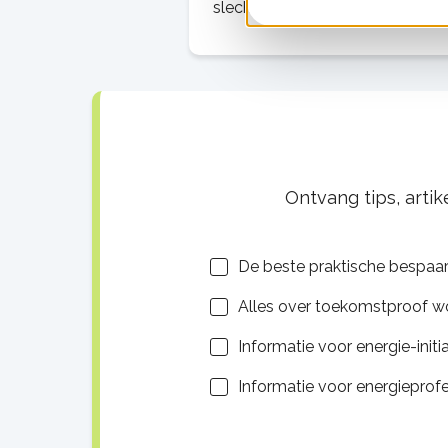
slecht precies? En wat moet je 
eten?
Ontvang tips, arti
Lijsten
De beste praktische bespaar
Alles over toekomstproof 
Informatie voor energie-initi
Informatie voor energieprof