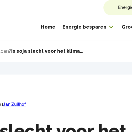
Energi
Home
Energie besparen
Gro
 doen?
Is soja slecht voor het klimaat?
pad
21
Jan Zuilhof
 slecht voor het