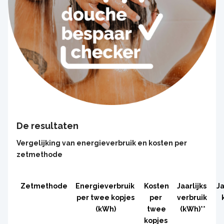
De resultaten
Vergelijking van energieverbruik en kosten per
zetmethode
Zetmethode
Energieverbruik
Kosten
Jaarlijks
Ja
per twee kopjes
per
verbruik
(kWh)
twee
(kWh)**
kopjes