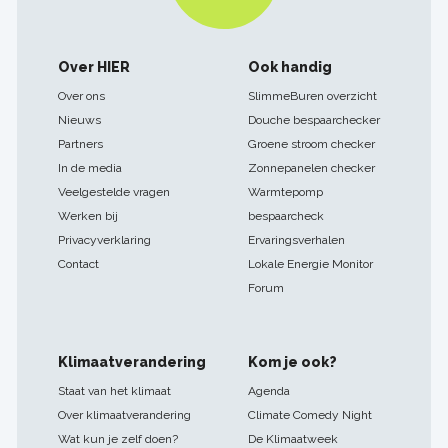
Footer
Over HIER
Ook handig
navigatie
Over ons
SlimmeBuren overzicht
Nieuws
Douche bespaarchecker
Partners
Groene stroom checker
In de media
Zonnepanelen checker
Veelgestelde vragen
Warmtepomp
Werken bij
bespaarcheck
Privacyverklaring
Ervaringsverhalen
Contact
Lokale Energie Monitor
Forum
Klimaatverandering
Kom je ook?
Staat van het klimaat
Agenda
Over klimaatverandering
Climate Comedy Night
Wat kun je zelf doen?
De Klimaatweek