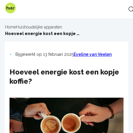
Overslaan
en
naar
de
Home
Huishoudelijke apparaten
inhoud
Kruimelpad
Hoeveel energie kost een kopje koffie?
gaan
Bijgewerkt op 13 februari 2025
Eveline van Veelen
Hoeveel energie kost een kopje
koffie?