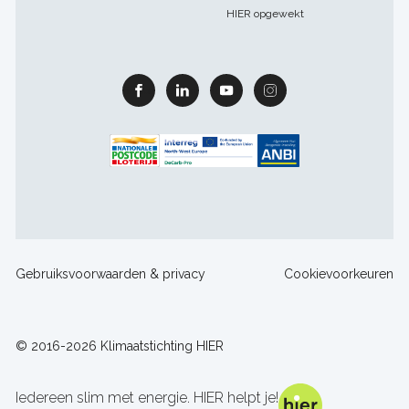
HIER opgewekt
Facebook
Linkedin
Youtube
Instagram
Footer
Gebruiksvoorwaarden & privacy
Cookievoorkeuren
sitelinks
© 2016-2026 Klimaatstichting HIER
Iedereen slim met energie. HIER helpt je!