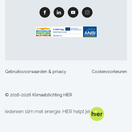
Facebook
Linkedin
Youtube
Instagram
Footer
Gebruiksvoorwaarden & privacy
Cookievoorkeuren
sitelinks
© 2016-2026 Klimaatstichting HIER
Iedereen slim met energie. HIER helpt je!