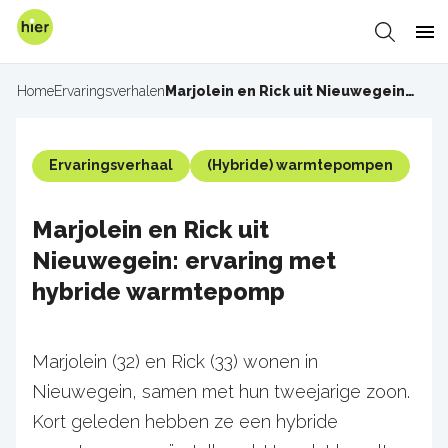
Overslaan
en
Zoeken
Me
naar
de
Home
Ervaringsverhalen
Marjolein en Rick uit Nieuwegein: ervaring met hybride warmtepomp
Kruimelpad
inhoud
gaan
Ervaringsverhaal
(Hybride) warmtepompen
Marjolein en Rick uit
Nieuwegein: ervaring met
hybride warmtepomp
Marjolein (32) en Rick (33) wonen in
Nieuwegein, samen met hun tweejarige zoon.
Kort geleden hebben ze een hybride