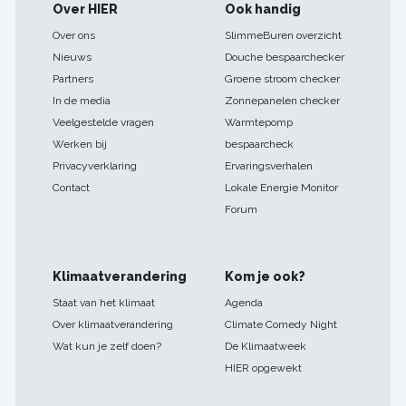
Footer
Over HIER
Ook handig
navigatie
Over ons
SlimmeBuren overzicht
Nieuws
Douche bespaarchecker
Partners
Groene stroom checker
In de media
Zonnepanelen checker
Veelgestelde vragen
Warmtepomp
Werken bij
bespaarcheck
Privacyverklaring
Ervaringsverhalen
Contact
Lokale Energie Monitor
Forum
Klimaatverandering
Kom je ook?
Staat van het klimaat
Agenda
Over klimaatverandering
Climate Comedy Night
Wat kun je zelf doen?
De Klimaatweek
HIER opgewekt