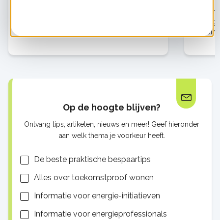
Pieter Kerremans uit Sittard woont in een
Tamara
huis dat hij zelf ontwierp en liet bouwen in
zoontje
2007. Sinds de oplevering in 2009 heeft hij
Biddin
zijn woning flink verduurzaamd. Hij begon
naar e
vanuit financiële motieven
ze bew
voor la
Op de hoogte blijven?
Ontvang tips, artikelen, nieuws en meer! Geef hieronder
aan welk thema je voorkeur heeft.
Lijsten
De beste praktische bespaartips
Alles over toekomstproof wonen
Informatie voor energie-initiatieven
Informatie voor energieprofessionals