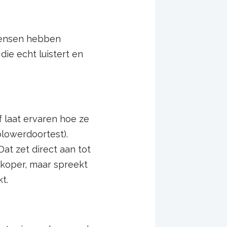
Mensen hebben
ie echt luistert en
f laat ervaren hoe ze
blowerdoortest).
at zet direct aan tot
dkoper, maar spreekt
t.