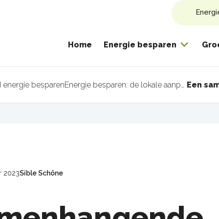
Energi
Home
Energie besparen
Gro
energie besparen
Energie besparen: de lokale aanpak
pad
r 2023
Sible Schöne
amenhangende