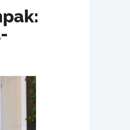
npak:
-