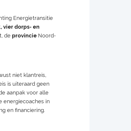
hting Energietransitie
t
,
vier dorps- en
t, de
provincie
Noord-
st niet klantreis,
is is uiteraard geen
de aanpak voor alle
e energiecoaches in
 en financiering.