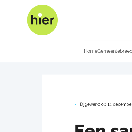
Overslaan
en
naar
de
inhoud
gaan
Home
Gemeentebreed 
Kruimel
Bijgewerkt op 14 decembe
Een s