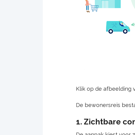
Klik op de afbeelding
De bewonersreis besta
1. Zichtbare c
De aanpak kiest voor z