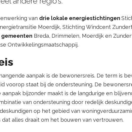
eel andere regio’s.
amenwerking van
drie lokale energiestichtingen
Stic
nergietransitie Moerdijk, Stichting Windcent Zunder
e
gemeenten
Breda, Drimmelen, Moerdijk en Zunder
se Ontwikkelingsmaatschappij.
eis
angende aanpak is de bewonersreis. De term is bewu
d voorop staat bij de ondersteuning. De bewonersre
 aanpak bijzonder maakt is de langdurige en blijven
mbinatie van ondersteuning door redelijk deskundig
deskundigen op het gebied van woningverduurzaming
s dat alles draait om het bouwen van vertrouwen.