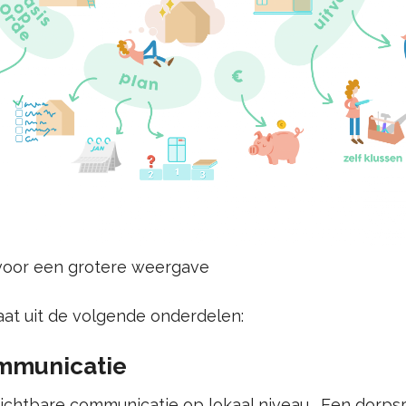
 voor een grotere weergave
at uit de volgende onderdelen:
ommunicatie
ichtbare communicatie op lokaal niveau. Een dorpsr