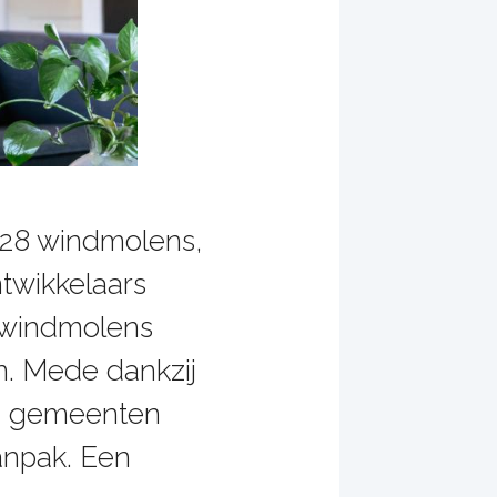
 28 windmolens,
twikkelaars
 windmolens
n. Mede dankzij
en gemeenten
npak. Een