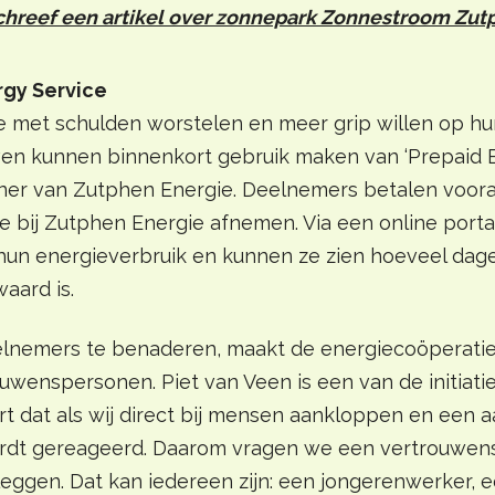
chreef een artikel over zonnepark Zonnestroom Zut
rgy Service
 met schulden worstelen en meer grip willen op hu
en kunnen binnenkort gebruik maken van ‘Prepaid 
tner van Zutphen Energie. Deelnemers betalen voora
ze bij Zutphen Energie afnemen. Via een online port
hun energieverbruik en kunnen ze zien hoeveel dag
waard is.
elnemers te benaderen, maakt de energiecoöperati
uwenspersonen. Piet van Veen is een van de initiatie
leert dat als wij direct bij mensen aankloppen en een
ordt gereageerd. Daarom vragen we een vertrouwe
leggen. Dat kan iedereen zijn: een jongerenwerker, 