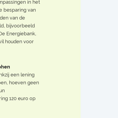
anpassingen in het
kse besparing van
aden van de
d, bijvoorbeeld
 De Energiebank,
wil houden voor
phen
kzij een lening
oen, hoeven geen
un
ring 120 euro op