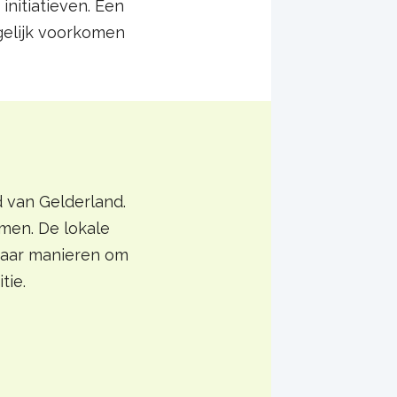
initiatieven. Een
gelijk voorkomen
 van Gelderland.
men. De lokale
 naar manieren om
tie.