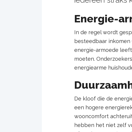
Energie-a
In de regel wordt ges
besteedbaar inkomen u
energie-armoede leeft, 
moeten. Onderzoekers 
energiearme huishouden
Duurzaamh
De kloof die de energi
een hogere energierek
wooncomfort achteruit
hebben het niet zelf v