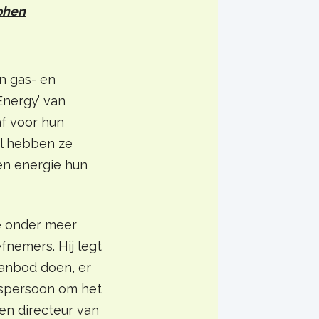
phen
n gas- en
Energy’ van
f voor hun
al hebben ze
en energie hun
e onder meer
fnemers. Hij legt
 aanbod doen, er
nspersoon om het
een directeur van