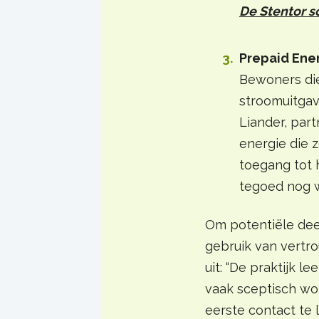
De Stentor s
Prepaid Ene
Bewoners die
stroomuitgav
Liander, par
energie die 
toegang tot 
tegoed nog 
Om potentiële de
gebruik van vertro
uit: “De praktijk 
vaak sceptisch w
eerste contact te 