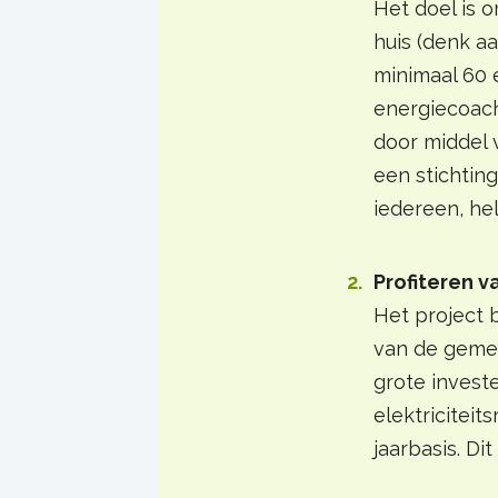
Het doel is 
huis (denk aa
minimaal 60 
energiecoac
door middel v
een stichtin
iedereen, hel
Profiteren 
Het project 
van de geme
grote invest
elektriciteit
jaarbasis. Di