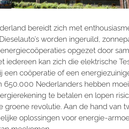
derland bereidt zich met enthousiasm
. Dieselauto’s worden ingeruild, zonne
n energiecoöperaties opgezet door s
et iedereen kan zich die elektrische Te
bij een coöperatie of een energiezuinig
’n 650.000 Nederlanders hebben moe
rgierekening te betalen en lopen risi
e groene revolutie. Aan de hand van 
elijke oplossingen voor energie-armo
s kan meekomen.