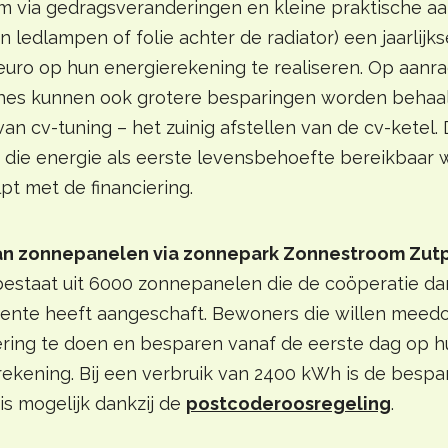
om via gedragsveranderingen en kleine praktische a
n ledlampen of folie achter de radiator) een jaarlij
euro op hun energierekening te realiseren. Op aanr
hes kunnen ook grotere besparingen worden behaal
an cv-tuning – het zuinig afstellen van de cv-ketel.
g die energie als eerste levensbehoefte bereikbaar 
pt met de financiering.
van zonnepanelen via zonnepark Zonnestroom Zut
bestaat uit 6000 zonnepanelen die de coöperatie dan
ente heeft aangeschaft. Bewoners die willen meed
ering te doen en besparen vanaf de eerste dag op h
srekening. Bij een verbruik van 2400 kWh is de bespa
t is mogelijk dankzij de
postcoderoosregeling
.