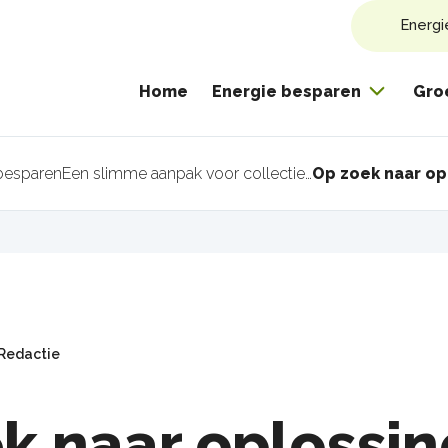
Energi
Home
Energie besparen
Gro
besparen
Een slimme aanpak voor collectief energie besparen
pad
Redactie
k naar oplossi