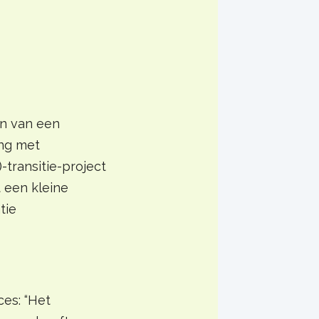
en van een
ng met
-transitie-project
 een kleine
tie
ces: “Het