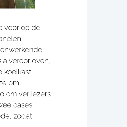
e voor op de
panelen
amenwerkende
sla veroorloven,
e koelkast
ite om
co om verliezers
twee cases
ede, zodat