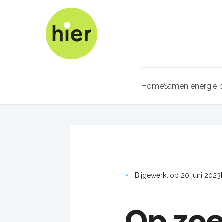
Overslaan
en
naar
de
inhoud
gaan
Home
Samen energie 
Kruimel
Bijgewerkt op 20 juni 2023
Op zoe