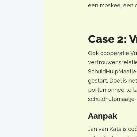
een moskee, een d
Case 2: V
Ook coöperatie Vri
vertrouwensrelati
SchuldHulpMaatje e
gestart. Doel is 
portemonnee te la
schuldhulpmaatje-e
Aanpak
Jan van Kats is coö