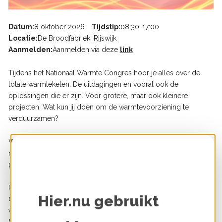
Datum
8 oktober 2026
Tijdstip
08:30
-
17:00
Locatie
De Broodfabriek, Rijswijk
Aanmelden
Aanmelden via deze
link
Tijdens het Nationaal Warmte Congres hoor je alles over de
totale warmteketen. De uitdagingen en vooral ook de
oplossingen die er zijn. Voor grotere, maar ook kleinere
projecten. Wat kun jij doen om de warmtevoorziening te
verduurzamen?
Wij nodigen je uit om actief deel te nemen en met handvatten
naar huis te gaan waar je direct mee aan de slag kunt in je eigen
praktijk!
De warmtetransitie staat op een cruciaal punt. De Wet
Hier.nu gebruikt
Collectieve Warmte zal naar alle waarschijnlijkheid in 2026 in
werking treden. Daarmee worden belangrijke kaders definitief.