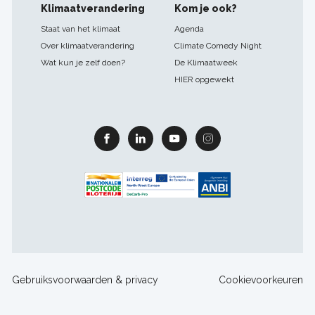
Klimaatverandering
Kom je ook?
Staat van het klimaat
Agenda
Over klimaatverandering
Climate Comedy Night
Wat kun je zelf doen?
De Klimaatweek
HIER opgewekt
Facebook
Linkedin
Youtube
Instagram
Footer
Gebruiksvoorwaarden & privacy
Cookievoorkeuren
sitelinks