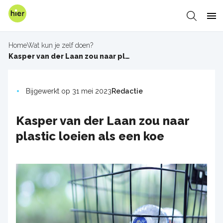
Overslaan
en
Zoeken
Me
naar
de
Home
Wat kun je zelf doen?
inhoud
Kruimelpad
Kasper van der Laan zou naar plastic loeien als een koe
gaan
Bijgewerkt op 31 mei 2023
Redactie
Kasper van der Laan zou naar
plastic loeien als een koe