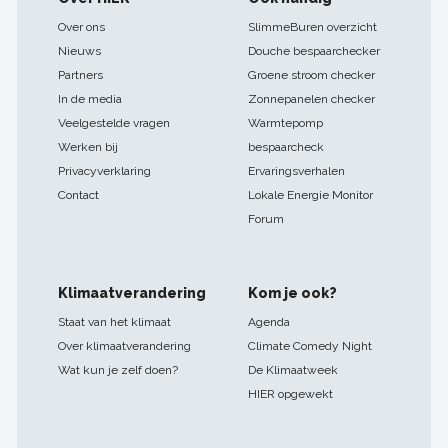
navigatie
Over ons
SlimmeBuren overzicht
Nieuws
Douche bespaarchecker
Partners
Groene stroom checker
In de media
Zonnepanelen checker
Veelgestelde vragen
Warmtepomp
Werken bij
bespaarcheck
Privacyverklaring
Ervaringsverhalen
Contact
Lokale Energie Monitor
Forum
Klimaatverandering
Kom je ook?
Staat van het klimaat
Agenda
Over klimaatverandering
Climate Comedy Night
Wat kun je zelf doen?
De Klimaatweek
HIER opgewekt