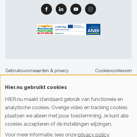
Facebook
Linkedin
Youtube
Instagram
Footer
Gebruiksvoorwaarden & privacy
Cookievoorkeuren
sitelinks
Hier.nu gebruikt cookies
© 2016-2026 Klimaatstichting HIER
HIER.nu maakt standaard gebruik van functionele en
analytische cookies. Overige video en tracking cookies
Iedereen slim met energie. HIER helpt je!
plaatsen we alleen met jouw toestemming. Je kunt alle
cookies accepteren of de instellingen wijzingen.
Voor meer informatie, lees onze
privacy policy
.