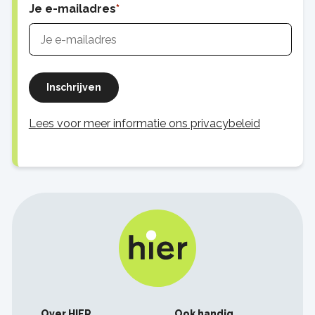
Je e-mailadres
Inschrijven
Lees voor meer informatie ons privacybeleid
Footer
Over HIER
Ook handig