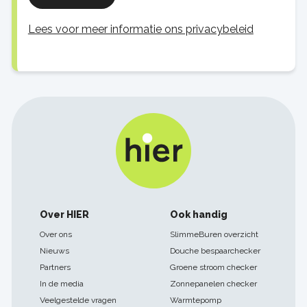
Lees voor meer informatie ons privacybeleid
Footer
Over HIER
Ook handig
navigatie
Over ons
SlimmeBuren overzicht
Nieuws
Douche bespaarchecker
Partners
Groene stroom checker
In de media
Zonnepanelen checker
Veelgestelde vragen
Warmtepomp