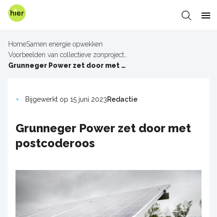
Overslaan
en
Zoeken
Me
naar
de
Home
Samen energie opwekken
inhoud
Voorbeelden van collectieve zonprojecten
Kruimelpad
gaan
Grunneger Power zet door met postcoderoos
Bijgewerkt op 15 juni 2023
Redactie
Grunneger Power zet door met
postcoderoos