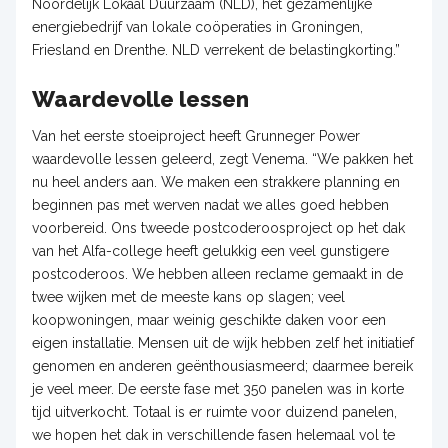
Noordelijk Lokaal Duurzaam (NLD), het gezamenlijke
energiebedrijf van lokale coöperaties in Groningen,
Friesland en Drenthe. NLD verrekent de belastingkorting.”
Waardevolle lessen
Van het eerste stoeiproject heeft Grunneger Power
waardevolle lessen geleerd, zegt Venema. “We pakken het
nu heel anders aan. We maken een strakkere planning en
beginnen pas met werven nadat we alles goed hebben
voorbereid. Ons tweede postcoderoosproject op het dak
van het Alfa-college heeft gelukkig een veel gunstigere
postcoderoos. We hebben alleen reclame gemaakt in de
twee wijken met de meeste kans op slagen; veel
koopwoningen, maar weinig geschikte daken voor een
eigen installatie. Mensen uit de wijk hebben zelf het initiatief
genomen en anderen geënthousiasmeerd; daarmee bereik
je veel meer. De eerste fase met 350 panelen was in korte
tijd uitverkocht. Totaal is er ruimte voor duizend panelen,
we hopen het dak in verschillende fasen helemaal vol te