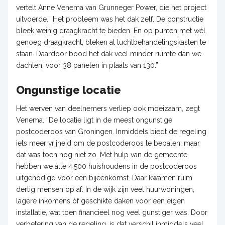
vertelt Anne Venema van Grunneger Power, die het project
uitvoerde. “Het probleem was het dak zelf. De constructie
bleek weinig draagkracht te bieden. En op punten met wél
genoeg draagkracht, bleken al luchtbehandelingskasten te
staan. Daardoor bood het dak veel minder ruimte dan we
dachten; voor 38 panelen in plaats van 130.”
Ongunstige locatie
Het werven van deelnemers verliep ook moeizaam, zegt
Venema. “De locatie ligt in de meest ongunstige
postcoderoos van Groningen. Inmiddels biedt de regeling
iets meer vrijheid om de postcoderoos te bepalen, maar
dat was toen nog niet zo. Met hulp van de gemeente
hebben we alle 4.500 huishoudens in de postcoderoos
uitgenodigd voor een bijeenkomst. Daar kwamen ruim
dertig mensen op af. In de wijk zijn veel huurwoningen,
lagere inkomens óf geschikte daken voor een eigen
installatie, wat toen financieel nog veel gunstiger was. Door
verbetering van de regeling, is dat verschil inmiddels veel