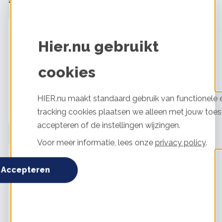
Stel je vraag aan Hans de Doelder
Glas of kozijnen
Tevredenheid:
3 / 5
Hier.nu gebruikt
Uitgevoerd door:
Den Hartog glas
Investering:
€1000
cookies
1 slaapkamer met nieuwe HR++ glas en zonnecoating
HIER.nu maakt standaard gebruik van functionele e
laten plaatsen bij de kamer van mijn zoon.
tracking cookies plaatsen we alleen met jouw toes
accepteren of de instellingen wijzingen.
Voor meer informatie, lees onze
privacy policy
.
Muurisolatie
Tevredenheid:
4 / 5
Accepteren
Uitgevoerd door:
Brabant Isolatie
Muursoort:
Spouwmuur
Investering:
€750