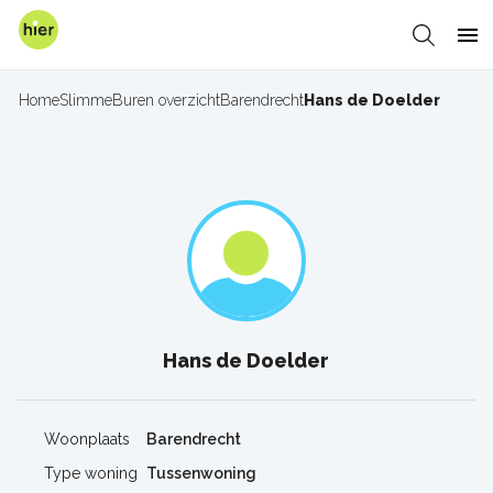
Overslaan
en
Zoeken
Me
naar
de
Home
SlimmeBuren overzicht
Barendrecht
Hans de Doelder
Kruimelpad
inhoud
gaan
Hans de Doelder
Woonplaats
Barendrecht
Type woning
Tussenwoning