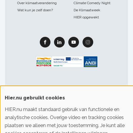
Over klimaatverandering
Climate Comedy Night
Wat kun je zelf doen?
De Klimaatweek
HIER opgewekt
Facebook
Linkedin
Youtube
Instagram
Hier.nu gebruikt cookies
Footer
Gebruiksvoorwaarden & privacy
Cookievoorkeuren
sitelinks
HIER.nu maakt standaard gebruik van functionele en
analytische cookies. Overige video en tracking cookies
plaatsen we alleen met jouw toestemming. Je kunt alle
© 2016-2026 Klimaatstichting HIER