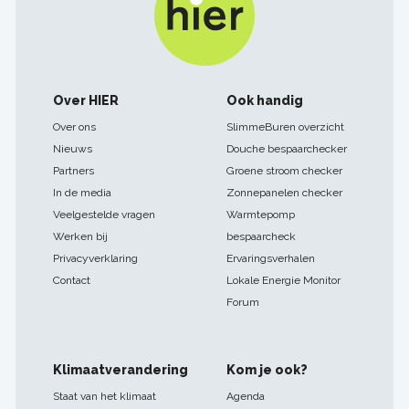
Footer
Over HIER
Ook handig
navigatie
Over ons
SlimmeBuren overzicht
Nieuws
Douche bespaarchecker
Partners
Groene stroom checker
In de media
Zonnepanelen checker
Veelgestelde vragen
Warmtepomp
Werken bij
bespaarcheck
Privacyverklaring
Ervaringsverhalen
Contact
Lokale Energie Monitor
Forum
Klimaatverandering
Kom je ook?
Staat van het klimaat
Agenda