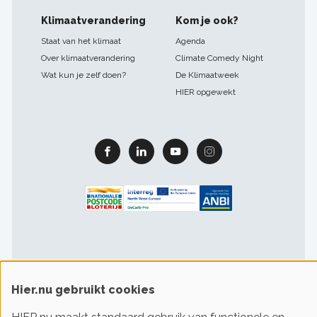
Klimaatverandering
Kom je ook?
Staat van het klimaat
Agenda
Over klimaatverandering
Climate Comedy Night
Wat kun je zelf doen?
De Klimaatweek
HIER opgewekt
Facebook
Linkedin
Youtube
Instagram
Hier.nu gebruikt cookies
Footer
Gebruiksvoorwaarden & privacy
Cookievoorkeuren
sitelinks