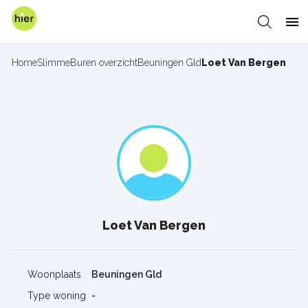
Overslaan
en
Zoeken
Me
naar
de
Home
SlimmeBuren overzicht
Beuningen Gld
Loet Van Bergen
Kruimelpad
inhoud
gaan
Loet Van Bergen
Woonplaats
Beuningen Gld
Type woning
-