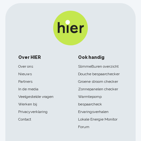
Footer
Over HIER
Ook handig
navigatie
Over ons
SlimmeBuren overzicht
Nieuws
Douche bespaarchecker
Partners
Groene stroom checker
In de media
Zonnepanelen checker
Veelgestelde vragen
Warmtepomp
Werken bij
bespaarcheck
Privacyverklaring
Ervaringsverhalen
Contact
Lokale Energie Monitor
Forum