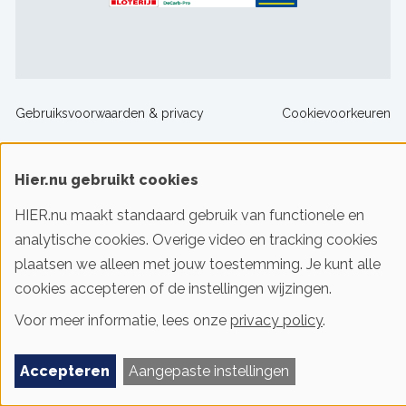
Footer
Gebruiksvoorwaarden & privacy
Cookievoorkeuren
sitelinks
Hier.nu gebruikt cookies
© 2016-2026 Klimaatstichting HIER
HIER.nu maakt standaard gebruik van functionele en
Iedereen slim met energie. HIER helpt je!
analytische cookies. Overige video en tracking cookies
plaatsen we alleen met jouw toestemming. Je kunt alle
cookies accepteren of de instellingen wijzingen.
Voor meer informatie, lees onze
privacy policy
.
Accepteren
Aangepaste instellingen