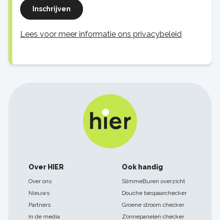
Inschrijven
Lees voor meer informatie ons privacybeleid
Footer
Over HIER
Ook handig
navigatie
Over ons
SlimmeBuren overzicht
Nieuws
Douche bespaarchecker
Partners
Groene stroom checker
In de media
Zonnepanelen checker