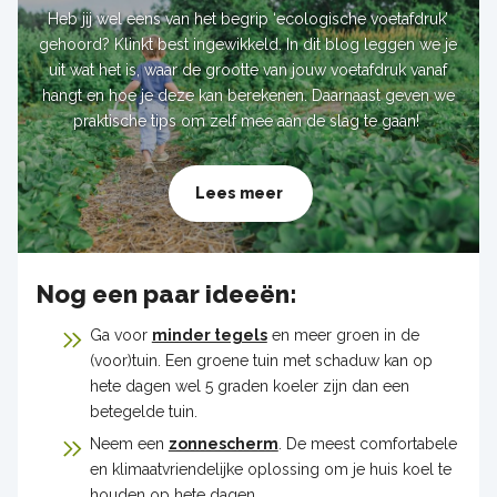
Heb jij wel eens van het begrip ‘ecologische voetafdruk’
gehoord? Klinkt best ingewikkeld. In dit blog leggen we je
uit wat het is, waar de grootte van jouw voetafdruk vanaf
hangt en hoe je deze kan berekenen. Daarnaast geven we
praktische tips om zelf mee aan de slag te gaan!
Lees meer
Nog een paar ideeën:
Ga voor
minder tegels
en meer groen in de
(voor)tuin. Een groene tuin met schaduw kan op
hete dagen wel 5 graden koeler zijn dan een
betegelde tuin.
Neem een
zonnescherm
. De meest comfortabele
en klimaatvriendelijke oplossing om je huis koel te
houden op hete dagen.