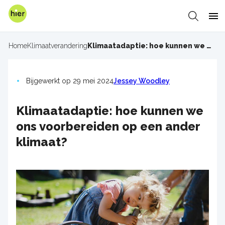
Overslaan
en
Zoeken
Me
naar
de
Home
Klimaatverandering
Klimaatadaptie: hoe kunnen we ons voorbereiden op een ander klimaat?
Kruimelpad
inhoud
gaan
Bijgewerkt op 29 mei 2024
Jessey Woodley
Klimaatadaptie: hoe kunnen we
ons voorbereiden op een ander
klimaat?