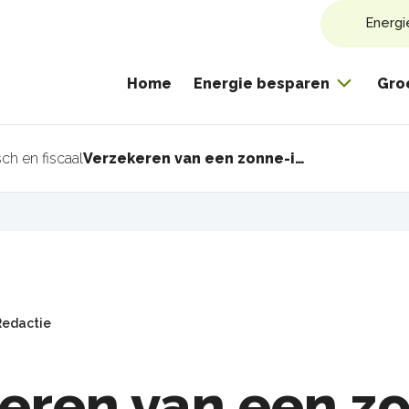
Energi
Home
Energie besparen
Gro
sch en fiscaal
Verzekeren van een zonne-installatie op andermans dak
pad
Redactie
eren van een z