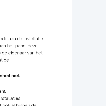
e aan de installatie.
aan het pand, deze
ls de eigenaar van het
at de
heil niet
em.
nstallaties
t ook al binnen de