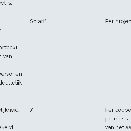
ct is)
Solarif
Per projec
r
orzaakt
m van
 personen
eeltelijk
ijkheid:
X
Per coöpe
premie is 
ekerd
van het aa