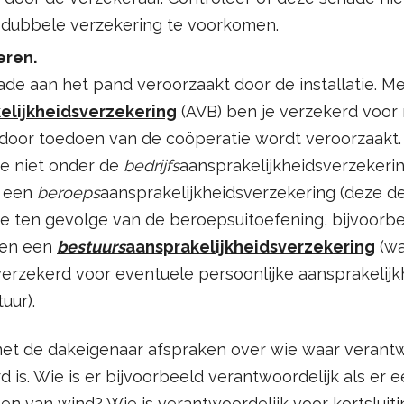
m dubbele verzekering te voorkomen.
eren.
ade aan het pand veroorzaakt door de installatie. M
elijkheidsverzekering
(AVB) ben je verzekerd voor 
 door toedoen van de coöperatie wordt veroorzaakt.
 niet onder de
bedrijfs
aansprakelijkheidsverzekerin
t een
beroeps
aansprakelijkheidsverzekering (deze d
 ten gevolge van de beroepsuitoefening, bijvoorbe
 en een
bestuurs
aansprakelijkheidsverzekering
(wa
rzekerd voor eventuele persoonlijke aansprakelijkh
uur).
met de dakeigenaar afspraken over wie waar verantwo
 is. Wie is er bijvoorbeeld verantwoordelijk als er 
en van wind? Wie is verantwoordelijk voor kortsluit