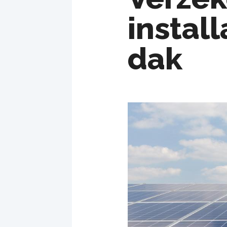
instal
dak