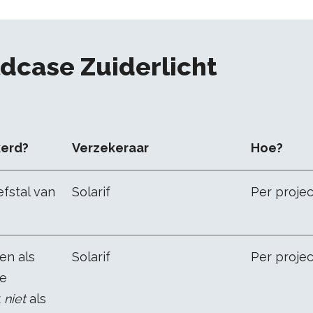
dcase Zuiderlicht
kerd?
Verzekeraar
Hoe?
fstal van
Solarif
Per projec
en als
Solarif
Per projec
de
z
niet
als