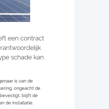
ft een contract
erantwoordelijk
 type schade kan
genaar is van de
ekering, ongeacht de
evestigt, blijft de
n de installatie.