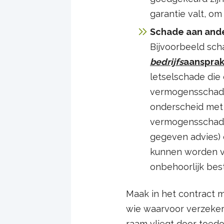
garantie valt, o
Schade aan and
Bijvoorbeeld sch
bedrijfs
aansprak
letselschade die
vermogensschade
onderscheid me
vermogensschade
gegeven advies)
kunnen worden ve
onbehoorlijk best
Maak in het contract 
wie waarvoor verzekerd
raam vliegt door toedo