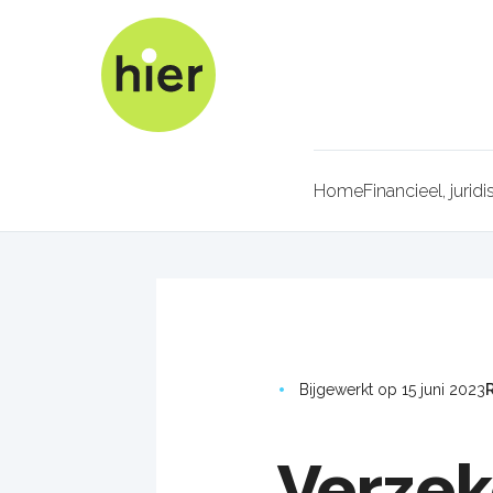
Overslaan
en
naar
de
inhoud
gaan
Home
Financieel, juridi
Kruimel
Bijgewerkt op 15 juni 2023
Verzek