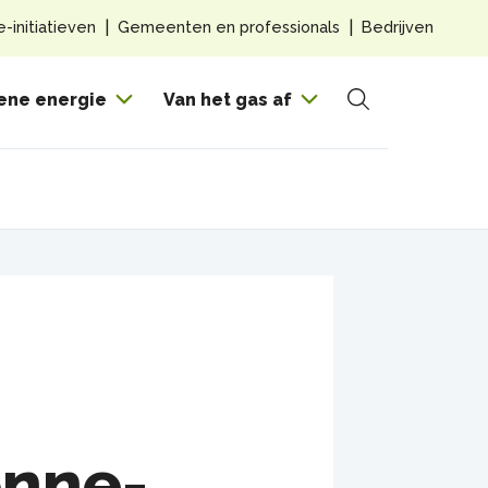
Top
e-initiatieven
Gemeenten en professionals
Bedrijven
navig
Hoof
ene energie
Van het gas af
Zoeken
onne-