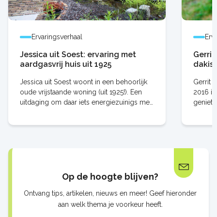
Ervaringsverhaal
Erv
Jessica uit Soest: ervaring met
Gerrit
aardgasvrij huis uit 1925
dakis
Jessica uit Soest woont in een behoorlijk
Gerrit 
oude vrijstaande woning (uit 1925!). Een
2016 in 
uitdaging om daar iets energiezuinigs mee
geniete
te doen? Niet voor Jessica! Ze stroopte de
beiden a
mouwen op en onderzocht
voor de
Op de hoogte blijven?
Ontvang tips, artikelen, nieuws en meer! Geef hieronder
aan welk thema je voorkeur heeft.