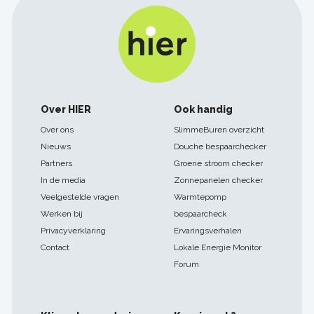
Footer
Over HIER
Ook handig
navigatie
Over ons
SlimmeBuren overzicht
Nieuws
Douche bespaarchecker
Partners
Groene stroom checker
In de media
Zonnepanelen checker
Veelgestelde vragen
Warmtepomp
Werken bij
bespaarcheck
Privacyverklaring
Ervaringsverhalen
Contact
Lokale Energie Monitor
Forum