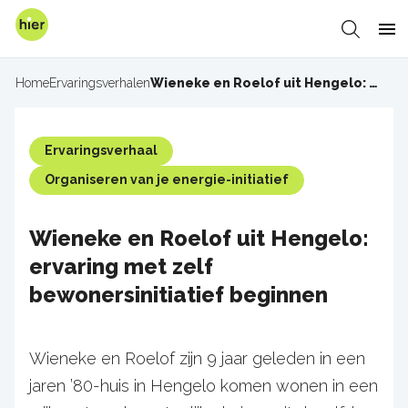
Overslaan
en
Zoeken
Me
naar
de
Home
Ervaringsverhalen
Wieneke en Roelof uit Hengelo: ervaring met zelf bewonersinitiatief beginnen
Kruimelpad
inhoud
gaan
Ervaringsverhaal
Organiseren van je energie-initiatief
Wieneke en Roelof uit Hengelo:
ervaring met zelf
bewonersinitiatief beginnen
Wieneke en Roelof zijn 9 jaar geleden in een
jaren ’80-huis in Hengelo komen wonen in een