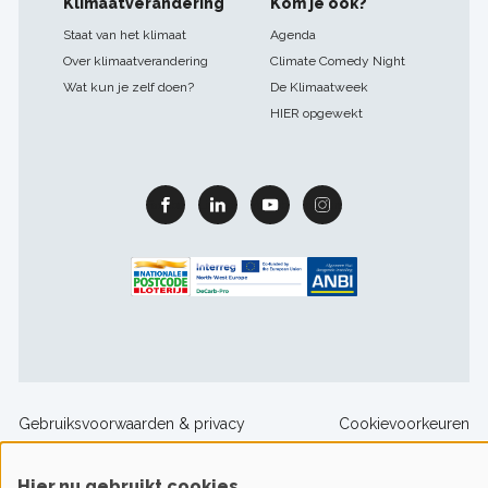
Klimaatverandering
Kom je ook?
Staat van het klimaat
Agenda
Over klimaatverandering
Climate Comedy Night
Wat kun je zelf doen?
De Klimaatweek
HIER opgewekt
Facebook
Linkedin
Youtube
Instagram
Footer
Gebruiksvoorwaarden & privacy
Cookievoorkeuren
sitelinks
Hier.nu gebruikt cookies