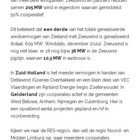
van meerdere windparken. Zeeuwind en partners hebben
samen
205 MW
wind in eigendom waarvan gemiddeld
50% coöperatief.
Dit betekent dat
een derde
van het totale gerealiseerde
windvermogen van Zeeland met Zeeuwind is gerealiseerd
(totaal: 609 MW; Windstats, december 2024). Zeeuwind is
nog niet klaar: er zit nog bijna
36 MW
in de Zeeuwse
pijplijn, waarvan
10,5 MW
in aanbouw is.
In
Zuid-Holland
is het meeste vermogen in handen van
Deltawind (Goeree-Overflakkee) en een klein deel van VEC
Vlaardingen en Rijnland Energie (regio Zoeterwoude). In
Gelderland
zijn coöperaties actief in de gemeenten
West Betuwe, Arnhem, Nijmegen en Culemborg. Hier is
een opvallend aantal projecten gepland en/of in
voorbereiding.
Kijken we naar de RES-regio’s, dan valt de regio Noord- en
Midden Limburg op, waar meerdere coöperaties