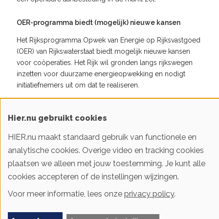
OER-programma biedt (mogelijk) nieuwe kansen
Het Rijksprogramma Opwek van Energie op Rijksvastgoed
(OER) van Rijkswaterstaat biedt mogelijk nieuwe kansen
voor coöperaties. Het Rijk wil gronden langs rijkswegen
inzetten voor duurzame energieopwekking en nodigt
initiatiefnemers uit om dat te realiseren.
Het programma is begin november 2024 uitgebreid met
Hier.nu gebruikt cookies
terreinen van ProRail en Defensie. Het OER-programma
biedt voornamelijk locaties voor zonne-energie, maar ook
HIER.nu maakt standaard gebruik van functionele en
een drietal windlocaties.
analytische cookies. Overige video en tracking cookies
plaatsen we alleen met jouw toestemming. Je kunt alle
Coöperaties bereiden zich hierop voor, onder andere voor
cookies accepteren of de instellingen wijzingen.
windenergie langs de A28 bij Soest-Amersfoort. We
lichten dit voorbeeld hieronder toe.
Voor meer informatie, lees onze
privacy policy
.