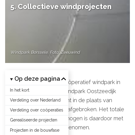
5. Collectieve windprojecten
Windpark Borssele. Foto: Zeeuwind
Op deze pagina
In 2024 is één nieuw coöperatief windpark in
In het kort
productie genomen: Windpark Oostzeedijk
van Zeeuwind. Het komt in de plaats van
Verdeling over Nederland
Windpark Kats II dat is afgebroken. Het totale
Verdeling over coöperaties
coöperatieve windvermogen is daardoor met
Gerealiseerde projecten
4 megawatt (MW) toegenomen.
Projecten in de bouwfase