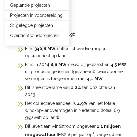
Geplande projecten
Projecten in voorbereiding
In het kort
Stilgelegde projecten
De situatie eind 2024 is als volgt:
Overzicht windprojecten
Er is
340,6
MW
collectief windvermogen
operationeel op land.
Er is in 2024
8,6
MW
nieuw bijgeplaatst en
4,5
MW
uit productie genomen (gesaneerd), waardoor het
vermogen is toegenomen met
4,1
MW
.
Dit is een toename van
1,2%
ten opzichte van
2023.
Het collectieve aandeel is
4,9%
van het totale
wind-op-landvermogen in Nederland (totaal 6,9
gigawatt op land).
Dit levert aan windstroom ongeveer
1,1 miljoen
1
megawattuur
(MWh) per jaar op
, vergelijkbaar