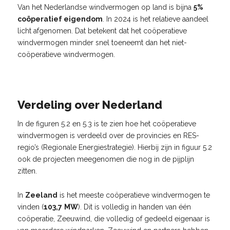
Van het Nederlandse windvermogen op land is bijna
5%
coöperatief eigendom
. In 2024 is het relatieve aandeel
licht afgenomen. Dat betekent dat het coöperatieve
windvermogen minder snel toeneemt dan het niet-
coöperatieve windvermogen.
Verdeling over Nederland
In de figuren 5.2 en 5.3 is te zien hoe het coöperatieve
windvermogen is verdeeld over de provincies en RES-
regio’s (Regionale Energiestrategie). Hierbij zijn in figuur 5.2
ook de projecten meegenomen die nog in de pijplijn
zitten.
In
Zeeland
is het meeste coöperatieve windvermogen te
vinden (
103,7
MW
). Dit is volledig in handen van één
coöperatie, Zeeuwind, die volledig of gedeeld eigenaar is