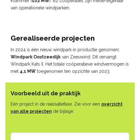
Krammer (
102 MW
). 62 coöperaties zijn mede-eigenaar
van operationele windparken.
Gerealiseerde projecten
In 2024 is één nieuw windpark in productie genomen
:
Windpark Oostzeedijk
van Zeeuwind. Dit vervangt
Windpark Kats II. Het totale coöperatieve windvermogen is
met
4,1 MW
toegenomen ten opzichte van 2023.
Voorbeeld uit de praktijk
Eén project in de realisatiefase. Zie voor een
overzicht
van alle projecten
de bijlage.