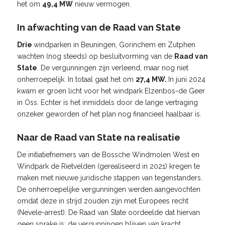
het om
49,4 MW
nieuw vermogen.
In afwachting van de Raad van State
Drie
windparken in Beuningen, Gorinchem en Zutphen
wachten (nog steeds) op besluitvorming van de
Raad van
State
. De vergunningen zijn verleend, maar nog niet
onherroepelijk. In totaal gaat het om
27,4 MW.
In juni 2024
kwam er groen licht voor het windpark Elzenbos-de Geer
in Oss. Echter is het inmiddels door de lange vertraging
onzeker geworden of het plan nog financieel haalbaar is.
Naar de Raad van State na realisatie
De initiatiefnemers van de Bossche Windmolen West en
Windpark de Rietvelden (gerealiseerd in 2021) kregen te
maken met nieuwe juridische stappen van tegenstanders.
De onherroepelijke vergunningen werden aangevochten
omdat deze in strijd zouden zijn met Europees recht
(Nevele-arrest). De Raad van State oordeelde dat hiervan
geen sprake is; de vergunningen blijven van kracht.