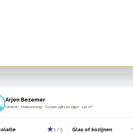
Evert Hassink
Utrecht
Tussenwoning
Vanaf 2000
125 m²
solatie
Glas of kozijnen
5 / 5
voerd door:
Geïnstalleerd door
Uitgevoerd door:
Geïnstalleerd
rige bewoners
de vorige bewoners
Arjen Bezemer
Utrecht
Hoekwoning
Tussen 1983 en 1992
130 m²
solatie
Glas of kozijnen
3 / 5