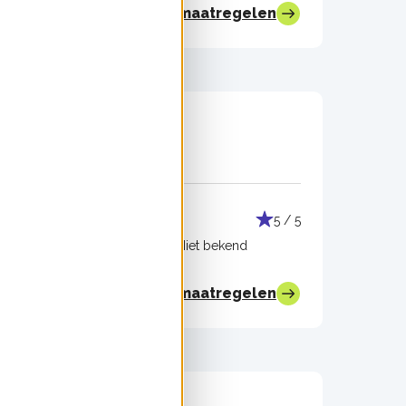
Bekijk alle maatregelen
Muurisolatie
5 / 5
5 / 5
drijf
Uitgevoerd door:
Niet bekend
Bekijk alle maatregelen