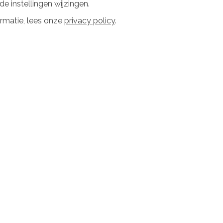
e instellingen wijzingen.
voerd door:
Zelf uitgevoerd
Uitgevoerd door:
Zelf uitgevoe
rmatie, lees onze
privacy policy
.
Roy
Nieuwegein
Hoekwoning
Tussen 1975 en 1982
175 m²
Bespaartip
solatie
Glas of kozijnen
5 / 5
voerd door:
Zelf uitgevoerd
Uitgevoerd door:
Dutch Windo