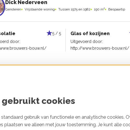
Dick Nederveen
Genderen
Vrijstaande woning
Tussen 1975 en 1982
190 m²
Bespaartip
solatie
Glas of kozijnen
5 / 5
oerd door:
Uitgevoerd door:
//www.brouwers-bouw.nl/
http://www.brouwers-bouw.nl/
 gebruikt cookies
SlimmeBuur
Arnhem
Tussenwoning
Voor 1975
136 m²
standaard gebruik van functionele en analytische cookies. O
es plaatsen we alleen met jouw toestemming. Je kunt alle co
solatie
Muurisolatie
4 / 5