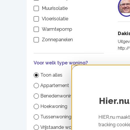
Muurisolatie
Vloerisolatie
Warmtepomp
Daki
Zonnepanelen
Uitgev
http:
Voor welk type woning?
Toon alles
Appartement
Benedenwoning
Hier.nu
Hoekwoning
Tussenwoning
HIER.nu maakt 
tracking cooki
Vrijstaande woning
Daki