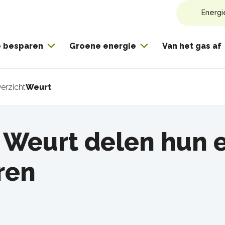
Energi
e besparen
Groene energie
Van het gas af
erzicht
Weurt
pad
t Weurt delen hun 
ren