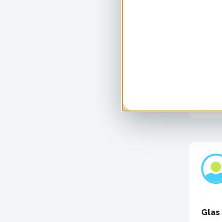
Vloe
Uitge
Glas