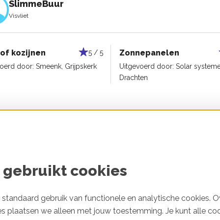
SlimmeBuur
Visvliet
 of kozijnen
Zonnepanelen
5 / 5
voerd door:
Smeenk, Grijpskerk
Uitgevoerd door:
Solar systeme
Drachten
Rene Brandhoff
 gebruikt cookies
Groningen
standaard gebruik van functionele en analytische cookies. O
es plaatsen we alleen met jouw toestemming. Je kunt alle co
epanelen
5 / 5