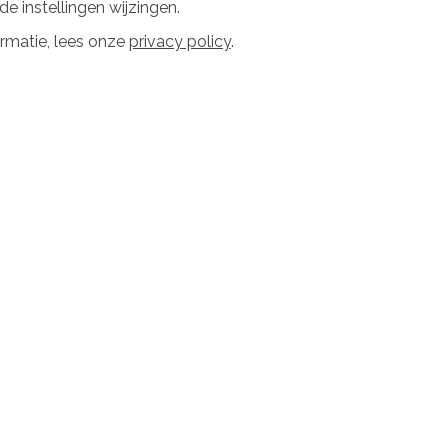
e instellingen wijzingen.
voerd door:
Zonnepanelen
rmatie, lees onze
privacy policy
.
SlimmeBuur
Groningen
solatie
Glas of kozijnen
5 / 5
voerd door:
Niet bekend
Uitgevoerd door:
Niet bekend