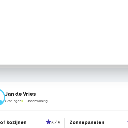
SlimmeBuur
Groningen
risolatie
5 / 5
voerd door:
Niet bekend
Jan de Vries
Groningen
Tussenwoning
 of kozijnen
Zonnepanelen
5 / 5