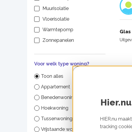
Muurisolatie
Vloerisolatie
Warmtepomp
Glas
Uitge
Zonnepanelen
Voor welk type woning?
Toon alles
Appartement
Benedenwoning
Hier.nu
Hoekwoning
Tussenwoning
HIER.nu maakt 
tracking cooki
Vrijstaande woning
Zonn