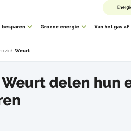
Energi
e besparen
Groene energie
Van het gas af
erzicht
Weurt
pad
t Weurt delen hun 
ren