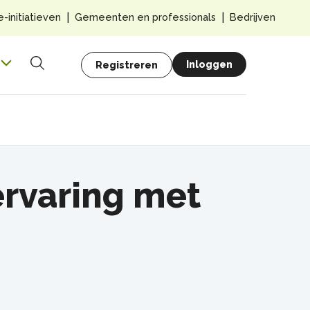
Top
e-initiatieven
Gemeenten en professionals
Bedrijven
navig
Hoofdnavigatie
Gebruikersmenu
Inloggen
Registreren
Zoeken
ervaring met