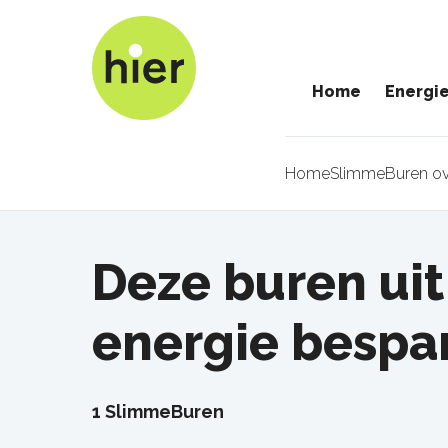
Overslaan
en
naar
Home
Energi
de
inhoud
gaan
Home
SlimmeBuren ov
Kruimel
Deze buren ui
energie bespa
1 SlimmeBuren