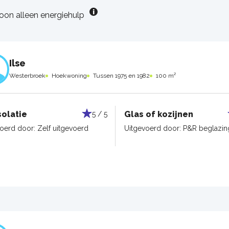
oon alleen energiehulp
Ilse
Westerbroek
Hoekwoning
Tussen 1975 en 1982
100 m²
solatie
Glas of kozijnen
5 / 5
voerd door:
Zelf uitgevoerd
Uitgevoerd door:
P&R beglazin