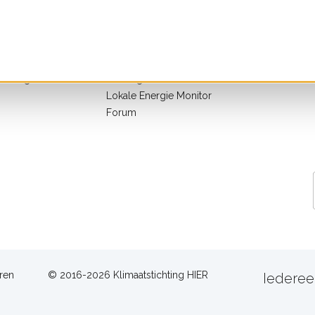
Groene stroom checker
Wat kun je 
ia
Zonnepanelen checker
lde vragen
Warmtepomp
j
bespaarcheck
klaring
Ervaringsverhalen
Lokale Energie Monitor
Forum
ren
© 2016-2026 Klimaatstichting HIER
Iederee