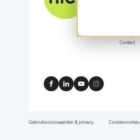
Partners
In de med
Veelgeste
Werken bi
Privacyver
Contact
Facebook
Linkedin
Youtube
Instagram
Footer
Gebruiksvoorwaarden & privacy
Cookievoorkeu
sitelinks