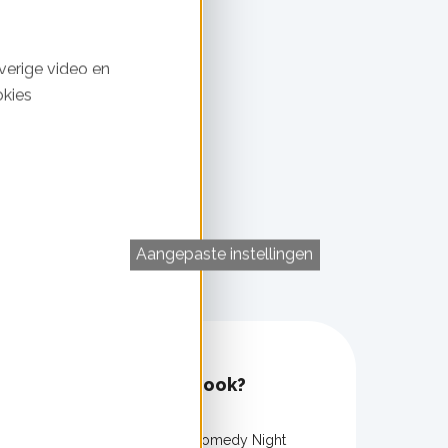
verige video en
okies
Aangepaste instellingen
verandering
Kom je ook?
t klimaat
Agenda
tverandering
Climate Comedy Night