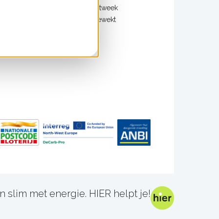
zelf doen?
De Klimaatweek
HIER opgewekt
n slim met energie. HIER helpt je!