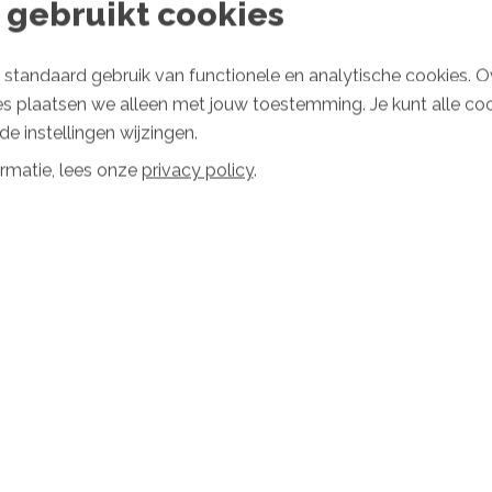
 gebruikt cookies
standaard gebruik van functionele en analytische cookies. O
es plaatsen we alleen met jouw toestemming. Je kunt alle co
e instellingen wijzingen.
rmatie, lees onze
privacy policy
.
Wachtwoord vergeten?
en
ter
IER
Ook handig
Klimaat
igatie
SlimmeBuren overzicht
Staat van he
Douche bespaarchecker
Over klimaa