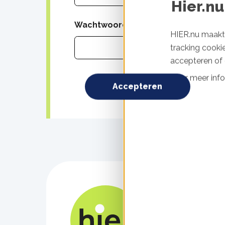
Hier.nu
Wachtwoord
HIER.nu maakt 
tracking cooki
accepteren of d
Voor meer info
Inlogg
Accepteren
Foo
Over H
nav
Over ons
Nieuws