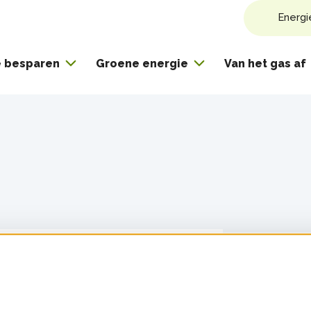
Energi
e besparen
Groene energie
Van het gas af