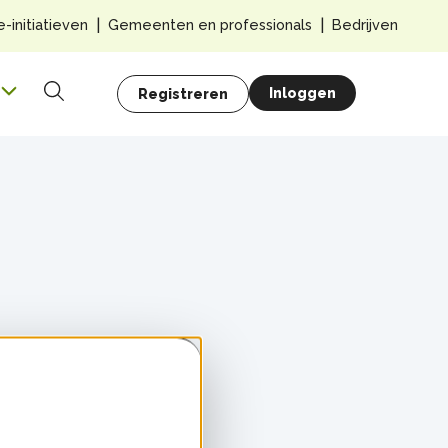
Top
e-initiatieven
Gemeenten en professionals
Bedrijven
navig
Hoofdnavigatie
Gebruikersmenu
Inloggen
Registreren
Zoeken