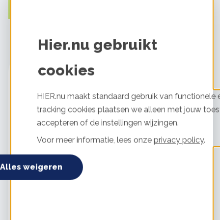
Wachtwoord vergeten?
Hier.nu gebruikt
cookies
HIER.nu maakt standaard gebruik van functionele e
tracking cookies plaatsen we alleen met jouw toes
accepteren of de instellingen wijzingen.
Footer
Over HIER
Ook handig
Voor meer informatie, lees onze
privacy policy
.
navigatie
Over ons
SlimmeBuren overzicht
Nieuws
Douche bespaarchecker
Alles weigeren
Partners
Groene stroom checker
In de media
Zonnepanelen checker
Veelgestelde vragen
Warmtepomp
Werken bij
bespaarcheck
Privacyverklaring
Ervaringsverhalen