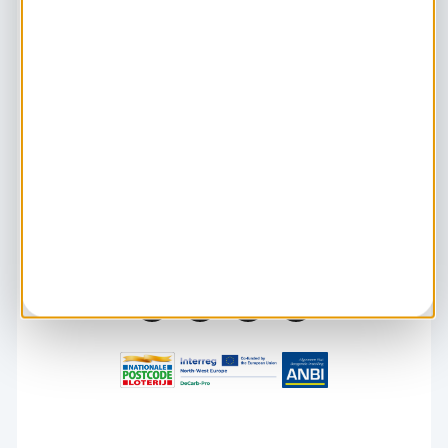
Contact
Lokale Energie Monitor
Forum
Klimaatverandering
Kom je ook?
Staat van het klimaat
Agenda
Over klimaatverandering
Climate Comedy Night
Wat kun je zelf doen?
De Klimaatweek
HIER opgewekt
Facebook
Linkedin
Youtube
Instagram