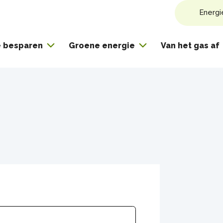
Energi
e besparen
Groene energie
Van het gas af