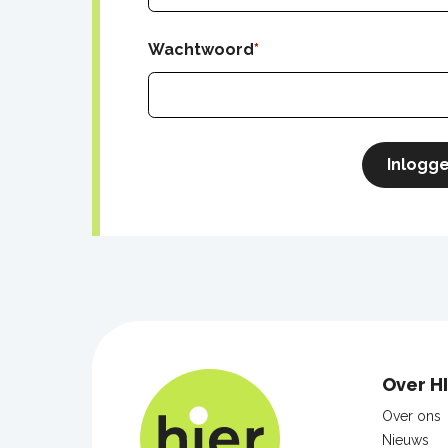
Wachtwoord
Inlogg
Foo
Over H
nav
Over ons
Nieuws