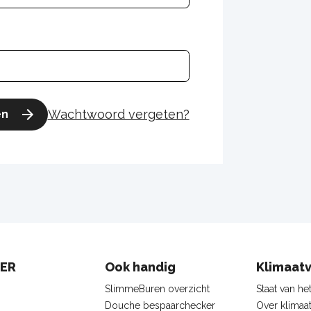
Wachtwoord vergeten?
en
ter
IER
Ook handig
Klimaat
igatie
SlimmeBuren overzicht
Staat van he
Douche bespaarchecker
Over klimaa