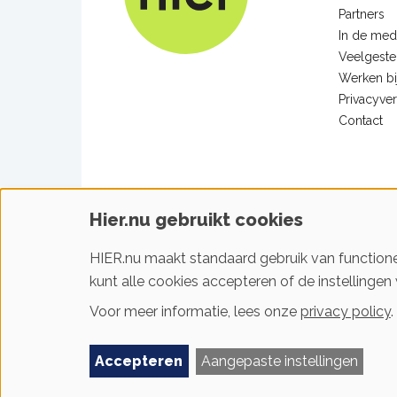
Partners
In de med
Veelgeste
Werken bi
Privacyver
Contact
Hier.nu gebruikt cookies
Facebook
Linkedin
Youtube
Instagram
HIER.nu maakt standaard gebruik van functione
kunt alle cookies accepteren of de instellingen 
Voor meer informatie, lees onze
privacy policy
.
Footer
Gebruiksvoorwaarden & privacy
Cookievoorkeu
Accepteren
Aangepaste instellingen
sitelinks