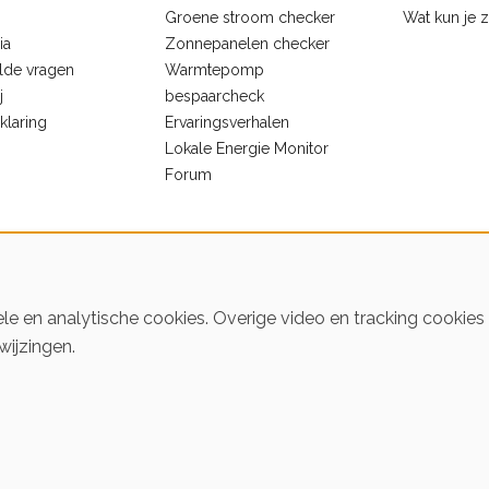
Groene stroom checker
Wat kun je 
ia
Zonnepanelen checker
lde vragen
Warmtepomp
j
bespaarcheck
klaring
Ervaringsverhalen
Lokale Energie Monitor
Forum
le en analytische cookies. Overige video en tracking cookie
wijzingen.
ren
© 2016-2026 Klimaatstichting HIER
Iederee