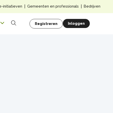
Top
e-initiatieven
Gemeenten en professionals
Bedrijven
navig
Hoofdnavigatie
Gebruikersmenu
Inloggen
Registreren
Zoeken