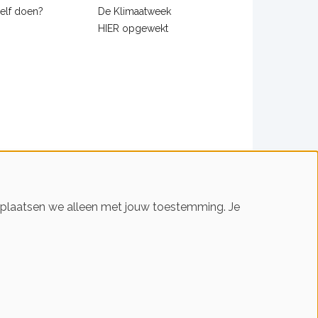
zelf doen?
De Klimaatweek
HIER opgewekt
s plaatsen we alleen met jouw toestemming. Je
n slim met energie. HIER helpt je!