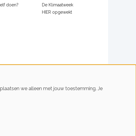
zelf doen?
De Klimaatweek
HIER opgewekt
s plaatsen we alleen met jouw toestemming. Je
n slim met energie. HIER helpt je!