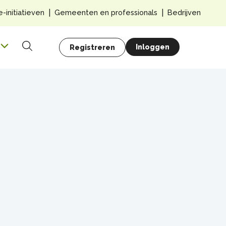
Top
e-initiatieven
Gemeenten en professionals
Bedrijven
navig
Hoofdnavigatie
Gebruikersmenu
Inloggen
Registreren
Zoeken