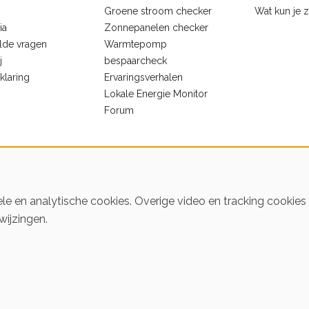
Groene stroom checker
Wat kun je 
ia
Zonnepanelen checker
lde vragen
Warmtepomp
j
bespaarcheck
klaring
Ervaringsverhalen
Lokale Energie Monitor
Forum
le en analytische cookies. Overige video en tracking cookie
wijzingen.
ren
© 2016-2026 Klimaatstichting HIER
Iederee