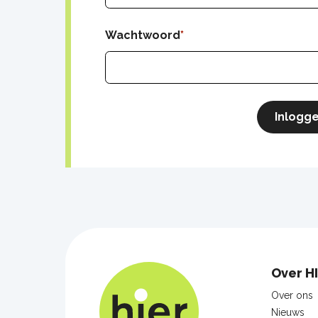
Wachtwoord
Inlogg
Foo
Over H
nav
Over ons
Nieuws