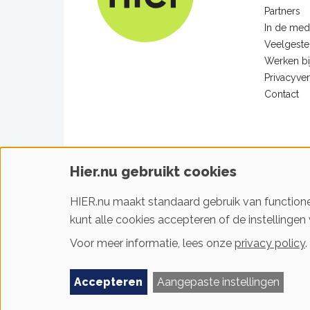
Partners
In de med
Veelgeste
Werken bi
Privacyver
Contact
Hier.nu gebruikt cookies
Facebook
Linkedin
Youtube
Instagram
HIER.nu maakt standaard gebruik van functione
kunt alle cookies accepteren of de instellingen 
Voor meer informatie, lees onze
privacy policy
.
Footer
Gebruiksvoorwaarden & privacy
Cookievoorkeu
Accepteren
Aangepaste instellingen
sitelinks