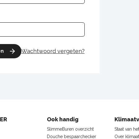
Wachtwoord vergeten?
en
ter
IER
Ook handig
Klimaat
igatie
SlimmeBuren overzicht
Staat van he
Douche bespaarchecker
Over klimaa