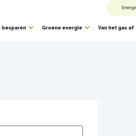
Energi
e besparen
Groene energie
Van het gas af