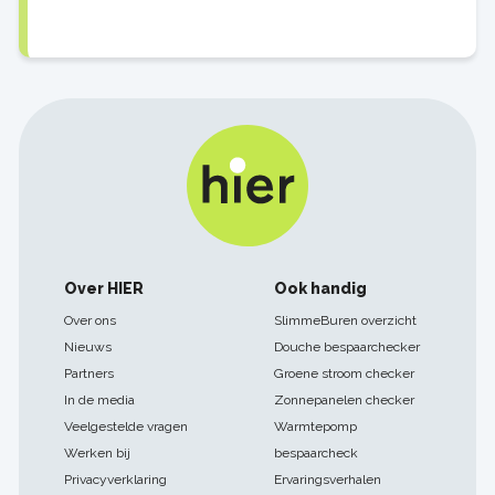
Footer
Over HIER
Ook handig
navigatie
Over ons
SlimmeBuren overzicht
Nieuws
Douche bespaarchecker
Partners
Groene stroom checker
In de media
Zonnepanelen checker
Veelgestelde vragen
Warmtepomp
Werken bij
bespaarcheck
Privacyverklaring
Ervaringsverhalen