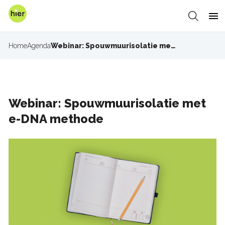
Overslaan
en
Zoeken
Me
naar
de
Home
Agenda
Webinar: Spouwmuurisolatie met e-DNA methode
Kruimelpad
inhoud
gaan
Webinar: Spouwmuurisolatie met
e-DNA methode